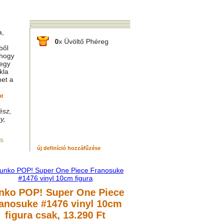
a,
0
x Üvöltő Phéreg
ből
 hogy
 egy
kla
het a
at
ész,
y,
és
új definíció hozzáfűzése
nko POP! Super One Piece
anosuke #1476 vinyl 10cm
figura
csak, 13.290 Ft