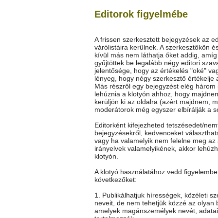
Editorok figyelmébe
A frissen szerkesztett bejegyzések az ed
várólistáira kerülnek. A szerkesztőkön é
kívül más nem láthatja őket addig, amí
gyűjtöttek be legalább négy editori szav
jelentősége, hogy az értékelés "oké" vag
lényeg, hogy négy szerkesztő értékelje 
Más részről egy bejegyzést elég három
lehúznia a klotyón ahhoz, hogy majdne
kerüljön ki az oldalra (azért majdnem, m
moderátorok még egyszer elbírálják a so
Editorként kifejezheted tetszésedet/nem
bejegyzésekről, kedvenceket választhat
vagy ha valamelyik nem felelne meg az 
irányelvek valamelyikének, akkor lehúz
klotyón.
A klotyó használatához vedd figyelembe
következőket:
1. Publikálhatjuk hírességek, közéleti s
neveit, de nem tehetjük közzé az olyan 
amelyek magánszemélyek nevét, adatai