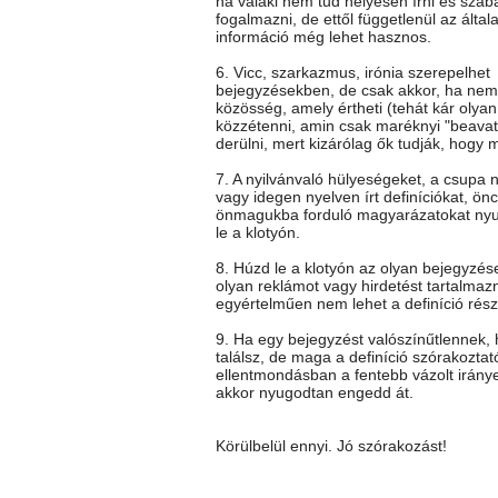
ha valaki nem tud helyesen írni és szab
fogalmazni, de ettől függetlenül az általa
információ még lehet hasznos.
6. Vicc, szarkazmus, irónia szerepelhet
bejegyzésekben, de csak akkor, ha nem 
közösség, amely értheti (tehát kár olya
közzétenni, amin csak maréknyi "beavato
derülni, mert kizárólag ők tudják, hogy mi
7. A nyilvánvaló hülyeségeket, a csupa 
vagy idegen nyelven írt definíciókat, önc
önmagukba forduló magyarázatokat ny
le a klotyón.
8. Húzd le a klotyón az olyan bejegyzés
olyan reklámot vagy hirdetést tartalmaz
egyértelműen nem lehet a definíció rész
9. Ha egy bejegyzést valószínűtlennek
találsz, de maga a definíció szórakoztat
ellentmondásban a fentebb vázolt iránye
akkor nyugodtan engedd át.
Körülbelül ennyi. Jó szórakozást!