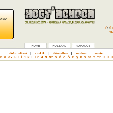
bakorú
a
HOME
HOZZÁAD
ROPOGÓS
|
|
|
|
előfordulások
címkék
időrendben
random
wanted
F
G
GY
H
I
Í
J
K
L
LY
M
N
NY
O
Ó
Ö
Ő
P
Q
R
S
SZ
T
TY
U
Ú
Ü