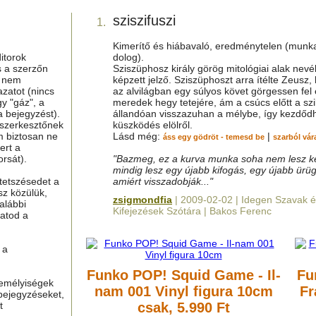
sziszifuszi
1.
Kimerítő és hiábavaló, eredménytelen (munk
itorok
dolog).
s a szerzőn
Sziszüphosz király görög mitológiai alak nevé
g nem
képzett jelző. Sziszüphoszt arra ítélte Zeusz,
azatot (nincs
az alvilágban egy súlyos követ görgessen fel
y "gáz", a
meredek hegy tetejére, ám a csúcs előtt a szi
a bejegyzést).
állandóan visszazuhan a mélybe, így kezdőd
 szerkesztőnek
küszködés elölről.
m biztosan ne
Lásd még:
|
áss egy gödröt - temesd be
szarból vár
ert a
rsát).
"Bazmeg, ez a kurva munka soha nem lesz k
mindig lesz egy újabb kifogás, egy újabb ürüg
tetszésedet a
amiért visszadobják..."
sz közülük,
zsigmondfia
| 2009-02-02 | Idegen Szavak 
alábbi
Kifejezések Szótára | Bakos Ferenc
hatod a
 a
Funko POP! Squid Game - Il-
Fu
zemélyiségek
nam 001 Vinyl figura 10cm
Fr
bejegyzéseket,
t
csak, 5.990 Ft