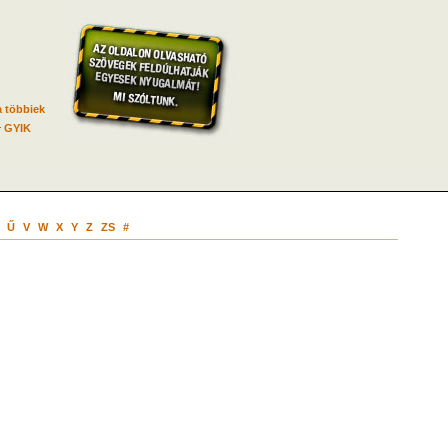
 többiek
GYIK
Ű
V
W
X
Y
Z
ZS
#