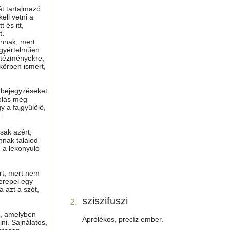
ét tartalmazó
ell vetni a
 és itt,
t.
nnak, mert
gyértelműen
ntézményekre,
 körben ismert,
ú bejegyzéseket
ólás még
y a fajgyűlölő,
.
sak azért,
nnak találod
n a lekonyuló
ért, mert nem
erepel egy
a azt a szót,
sziszifuszi
2.
t, amelyben
Aprólékos, precíz ember.
lni. Sajnálatos,