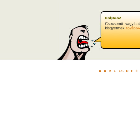
csipasz
Csecsemő- vagy ba
kisgyermek.
tovább>
A
Á
B
C
CS
D
E
É