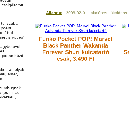
atosan
 szolgáltatott
Aliandra
| 2009-02-01 | általános | általános
túl szűk a
n poént
tt" tud
ért is vicces).
Funko Pocket POP! Marvel
Black Panther Wakanda
nagybetűvel
élú,
Forever Shuri kulcstartó
S
ugodtan húzd
csak, 3.490 Ft
eket, amelyek
nak, amely
e.
, humbugnak
ó (és nincs
lvekkel),