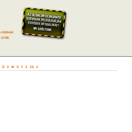
 többiek
GYIK
Ű
V
W
X
Y
Z
ZS
#