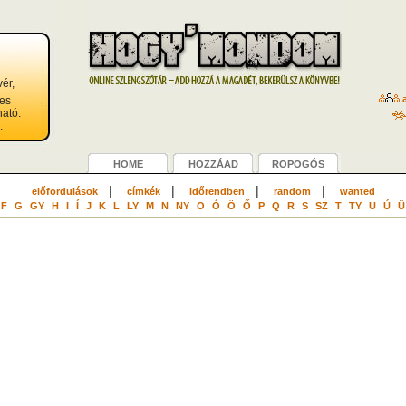
vér,
a
ves
ható.
.
HOME
HOZZÁAD
ROPOGÓS
|
|
|
|
előfordulások
címkék
időrendben
random
wanted
F
G
GY
H
I
Í
J
K
L
LY
M
N
NY
O
Ó
Ö
Ő
P
Q
R
S
SZ
T
TY
U
Ú
Ü