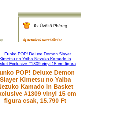
0
x Üvöltő Phéreg
ny
új definíció hozzáfűzése
unko POP! Deluxe Demon
Slayer Kimetsu no Yaiba
Nezuko Kamado in Basket
xclusive #1309 vinyl 15 cm
figura
csak, 15.790 Ft