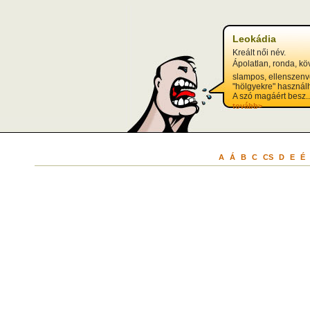
Leokádia
Kreált női név.
Ápolatlan, ronda, kö
slampos, ellenszen
"hölgyekre" használ
A szó magáért besz..
tovább>
A
Á
B
C
CS
D
E
É