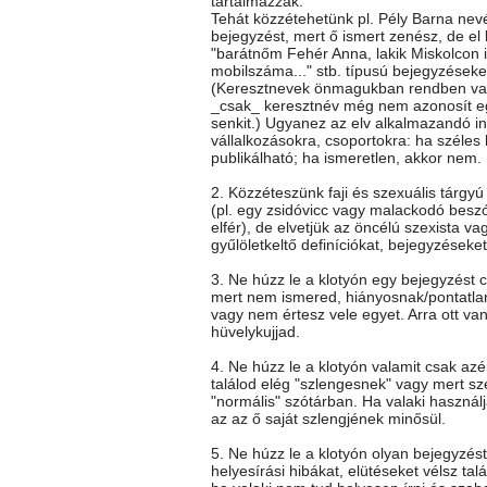
tartalmazzák.
Tehát közzétehetünk pl. Pély Barna nev
bejegyzést, mert ő ismert zenész, de el k
"barátnőm Fehér Anna, lakik Miskolcon itt
mobilszáma..." stb. típusú bejegyzéseke
(Keresztnevek önmagukban rendben va
_csak_ keresztnév még nem azonosít e
senkit.) Ugyanez az elv alkalmazandó i
vállalkozásokra, csoportokra: ha széles
publikálható; ha ismeretlen, akkor nem.
2. Közzéteszünk faji és szexuális tárgy
(pl. egy zsidóvicc vagy malackodó besz
elfér), de elvetjük az öncélú szexista vag
gyűlöletkeltő definíciókat, bejegyzéseket
3. Ne húzz le a klotyón egy bejegyzést c
mert nem ismered, hiányosnak/pontatla
vagy nem értesz vele egyet. Arra ott va
hüvelykujjad.
4. Ne húzz le a klotyón valamit csak az
találod elég "szlengesnek" vagy mert sz
"normális" szótárban. Ha valaki használj
az az ő saját szlengjének minősül.
5. Ne húzz le a klotyón olyan bejegyzés
helyesírási hibákat, elütéseket vélsz talá