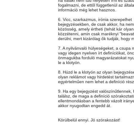
ha valaki nem tud helyesen írni és szab
fogalmazni, de ettől függetlenül az általa
információ még lehet hasznos.
6. Vicc, szarkazmus, irónia szerepelhet
bejegyzésekben, de csak akkor, ha nem 
közösség, amely értheti (tehát kár olya
közzétenni, amin csak maréknyi "beavato
derülni, mert kizárólag ők tudják, hogy mi
7. A nyilvánvaló hülyeségeket, a csupa 
vagy idegen nyelven írt definíciókat, önc
önmagukba forduló magyarázatokat ny
le a klotyón.
8. Húzd le a klotyón az olyan bejegyzés
olyan reklámot vagy hirdetést tartalmaz
egyértelműen nem lehet a definíció rész
9. Ha egy bejegyzést valószínűtlennek
találsz, de maga a definíció szórakoztat
ellentmondásban a fentebb vázolt iránye
akkor nyugodtan engedd át.
Körülbelül ennyi. Jó szórakozást!