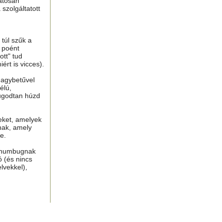
atosan
 szolgáltatott
túl szűk a
n poént
tt" tud
ért is vicces).
nagybetűvel
élú,
ugodtan húzd
eket, amelyek
nak, amely
e.
, humbugnak
ó (és nincs
lvekkel),