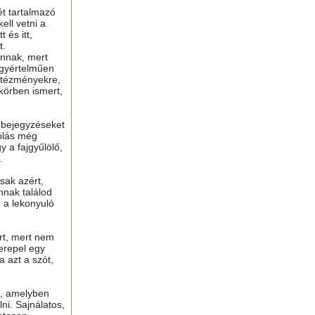
ét tartalmazó
ell vetni a
 és itt,
t.
nnak, mert
gyértelműen
ntézményekre,
 körben ismert,
ú bejegyzéseket
ólás még
y a fajgyűlölő,
.
sak azért,
nnak találod
n a lekonyuló
ért, mert nem
erepel egy
a azt a szót,
t, amelyben
lni. Sajnálatos,