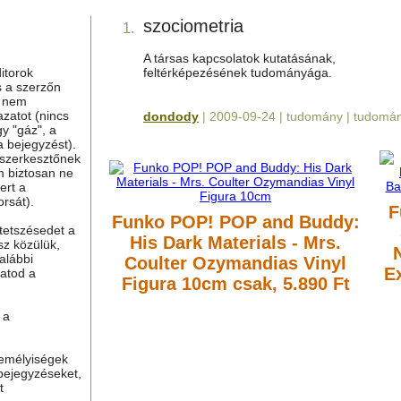
szociometria
1.
A társas kapcsolatok kutatásának,
itorok
feltérképezésének tudományága.
s a szerzőn
g nem
azatot (nincs
dondody
| 2009-09-24 | tudomány | tudomá
y "gáz", a
a bejegyzést).
 szerkesztőnek
m biztosan ne
ert a
rsát).
F
Funko POP! POP and Buddy:
tetszésedet a
His Dark Materials - Mrs.
sz közülük,
alábbi
Coulter Ozymandias Vinyl
E
hatod a
Figura 10cm
csak, 5.890 Ft
 a
zemélyiségek
bejegyzéseket,
t