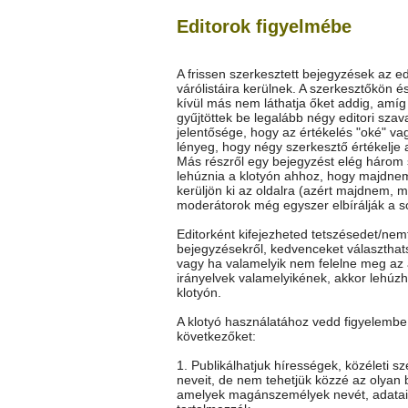
Editorok figyelmébe
A frissen szerkesztett bejegyzések az ed
várólistáira kerülnek. A szerkesztőkön é
kívül más nem láthatja őket addig, amí
gyűjtöttek be legalább négy editori szav
jelentősége, hogy az értékelés "oké" vag
lényeg, hogy négy szerkesztő értékelje 
Más részről egy bejegyzést elég három
lehúznia a klotyón ahhoz, hogy majdne
kerüljön ki az oldalra (azért majdnem, m
moderátorok még egyszer elbírálják a so
Editorként kifejezheted tetszésedet/nem
bejegyzésekről, kedvenceket választhat
vagy ha valamelyik nem felelne meg az 
irányelvek valamelyikének, akkor lehúz
klotyón.
A klotyó használatához vedd figyelembe
következőket:
1. Publikálhatjuk hírességek, közéleti s
neveit, de nem tehetjük közzé az olyan 
amelyek magánszemélyek nevét, adatai