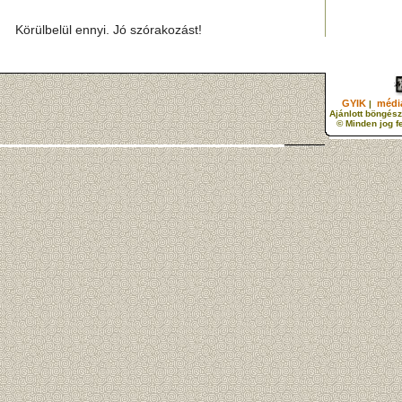
Körülbelül ennyi. Jó szórakozást!
GYIK
média
|
Ajánlott böngész
© Minden jog f