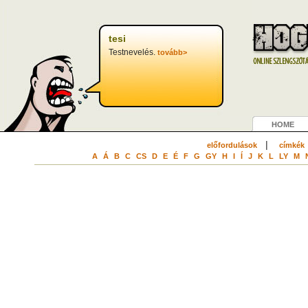
tesi
Testnevelés.
tovább>
HOME
|
előfordulások
címkék
A
Á
B
C
CS
D
E
É
F
G
GY
H
I
Í
J
K
L
LY
M