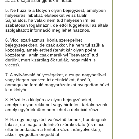
az az ő saját szlengjének minősül.
5. Ne húzz le a klotyón olyan bejegyzést, amelyben
helyesírási hibákat, elütéseket vélsz találni.
Sajnálatos, ha valaki nem tud helyesen írni és
szabatosan fogalmazni, de ettől függetlenül az általa
szolgáltatott információ még lehet hasznos.
6. Vicc, szarkazmus, irónia szerepelhet
bejegyzésekben, de csak akkor, ha nem túl szűk a
közösség, amely értheti (tehát kár olyan poént
közzétenni, amin csak maréknyi "beavatott" tud
derülni, mert kizárólag ők tudják, hogy miért is
vicces).
7. A nyilvánvaló hülyeségeket, a csupa nagybetűvel
vagy idegen nyelven írt definíciókat, öncélú,
önmagukba forduló magyarázatokat nyugodtan húzd
le a klotyón.
8. Húzd le a klotyón az olyan bejegyzéseket,
amelyek olyan reklámot vagy hirdetést tartalmaznak,
amely egyértelműen nem lehet a definíció része.
9. Ha egy bejegyzést valószínűtlennek, humbugnak
találsz, de maga a definíció szórakoztató (és nincs
ellentmondásban a fentebb vázolt irányelvekkel),
akkor nyugodtan engedd át.