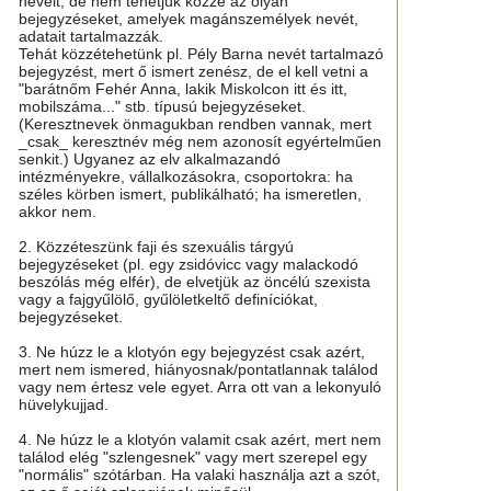
neveit, de nem tehetjük közzé az olyan
bejegyzéseket, amelyek magánszemélyek nevét,
adatait tartalmazzák.
Tehát közzétehetünk pl. Pély Barna nevét tartalmazó
bejegyzést, mert ő ismert zenész, de el kell vetni a
"barátnőm Fehér Anna, lakik Miskolcon itt és itt,
mobilszáma..." stb. típusú bejegyzéseket.
(Keresztnevek önmagukban rendben vannak, mert
_csak_ keresztnév még nem azonosít egyértelműen
senkit.) Ugyanez az elv alkalmazandó
intézményekre, vállalkozásokra, csoportokra: ha
széles körben ismert, publikálható; ha ismeretlen,
akkor nem.
2. Közzéteszünk faji és szexuális tárgyú
bejegyzéseket (pl. egy zsidóvicc vagy malackodó
beszólás még elfér), de elvetjük az öncélú szexista
vagy a fajgyűlölő, gyűlöletkeltő definíciókat,
bejegyzéseket.
3. Ne húzz le a klotyón egy bejegyzést csak azért,
mert nem ismered, hiányosnak/pontatlannak találod
vagy nem értesz vele egyet. Arra ott van a lekonyuló
hüvelykujjad.
4. Ne húzz le a klotyón valamit csak azért, mert nem
találod elég "szlengesnek" vagy mert szerepel egy
"normális" szótárban. Ha valaki használja azt a szót,