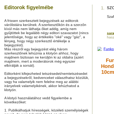
Editorok figyelmébe
szo
1.
Szaf
A frissen szerkesztett bejegyzések az editorok
várólistáira kerülnek. A szerkesztőkön és a szerzőn
kívül más nem láthatja őket addig, amíg nem
gyűjtöttek be legalább négy editori szavazatot (nincs
sara
jelentősége, hogy az értékelés "oké" vagy "gáz", a
hasz
lényeg, hogy négy szerkesztő értékelje a
bejegyzést).
Más részről egy bejegyzést elég három
szerkesztőnek lehúznia a klotyón ahhoz, hogy
majdnem biztosan ne kerüljön ki az oldalra (azért
Fun
majdnem, mert a moderátorok még egyszer
elbírálják a sorsát).
Hondo
10cm
Editorként kifejezheted tetszésedet/nemtetszésedet
a bejegyzésekről, kedvenceket választhatsz közülük,
vagy ha valamelyik nem felelne meg az alábbi
irányelvek valamelyikének, akkor lehúzhatod a
klotyón.
A klotyó használatához vedd figyelembe a
következőket:
1. Publikálhatjuk hírességek, közéleti személyiségek