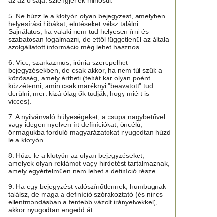
az az ő saját szlengjének minősül.
5. Ne húzz le a klotyón olyan bejegyzést, amelyben
helyesírási hibákat, elütéseket vélsz találni.
Sajnálatos, ha valaki nem tud helyesen írni és
szabatosan fogalmazni, de ettől függetlenül az általa
szolgáltatott információ még lehet hasznos.
6. Vicc, szarkazmus, irónia szerepelhet
bejegyzésekben, de csak akkor, ha nem túl szűk a
közösség, amely értheti (tehát kár olyan poént
közzétenni, amin csak maréknyi "beavatott" tud
derülni, mert kizárólag ők tudják, hogy miért is
vicces).
7. A nyilvánvaló hülyeségeket, a csupa nagybetűvel
vagy idegen nyelven írt definíciókat, öncélú,
önmagukba forduló magyarázatokat nyugodtan húzd
le a klotyón.
8. Húzd le a klotyón az olyan bejegyzéseket,
amelyek olyan reklámot vagy hirdetést tartalmaznak,
amely egyértelműen nem lehet a definíció része.
9. Ha egy bejegyzést valószínűtlennek, humbugnak
találsz, de maga a definíció szórakoztató (és nincs
ellentmondásban a fentebb vázolt irányelvekkel),
akkor nyugodtan engedd át.