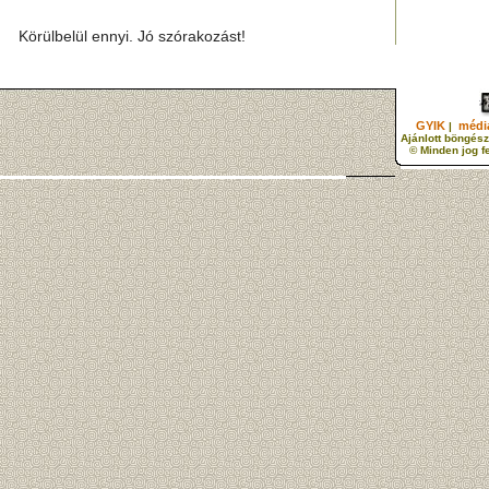
Körülbelül ennyi. Jó szórakozást!
GYIK
média
|
Ajánlott böngész
© Minden jog f