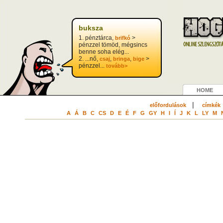
buksza
1. pénztárca,
>
brifkó
pénzzel tömöd, mégsincs
benne soha elég...
2. ...nő,
,
,
>
csaj
bringa
bige
pénzzel...
tovább>
HOME
|
előfordulások
címkék
A
Á
B
C
CS
D
E
É
F
G
GY
H
I
Í
J
K
L
LY
M