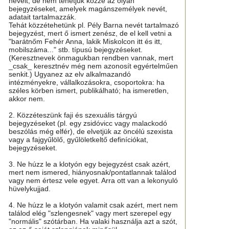
neveit, de nem tehetjük közzé az olyan
bejegyzéseket, amelyek magánszemélyek nevét,
adatait tartalmazzák.
Tehát közzétehetünk pl. Pély Barna nevét tartalmazó
bejegyzést, mert ő ismert zenész, de el kell vetni a
"barátnőm Fehér Anna, lakik Miskolcon itt és itt,
mobilszáma..." stb. típusú bejegyzéseket.
(Keresztnevek önmagukban rendben vannak, mert
_csak_ keresztnév még nem azonosít egyértelműen
senkit.) Ugyanez az elv alkalmazandó
intézményekre, vállalkozásokra, csoportokra: ha
széles körben ismert, publikálható; ha ismeretlen,
akkor nem.
2. Közzéteszünk faji és szexuális tárgyú
bejegyzéseket (pl. egy zsidóvicc vagy malackodó
beszólás még elfér), de elvetjük az öncélú szexista
vagy a fajgyűlölő, gyűlöletkeltő definíciókat,
bejegyzéseket.
3. Ne húzz le a klotyón egy bejegyzést csak azért,
mert nem ismered, hiányosnak/pontatlannak találod
vagy nem értesz vele egyet. Arra ott van a lekonyuló
hüvelykujjad.
4. Ne húzz le a klotyón valamit csak azért, mert nem
találod elég "szlengesnek" vagy mert szerepel egy
"normális" szótárban. Ha valaki használja azt a szót,