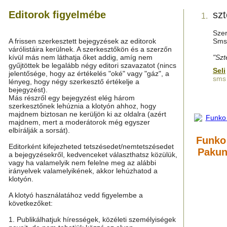
Editorok figyelmébe
sz
1.
Szer
A frissen szerkesztett bejegyzések az editorok
Sms-
várólistáira kerülnek. A szerkesztőkön és a szerzőn
kívül más nem láthatja őket addig, amíg nem
"Szt
gyűjtöttek be legalább négy editori szavazatot (nincs
Seli
jelentősége, hogy az értékelés "oké" vagy "gáz", a
sms 
lényeg, hogy négy szerkesztő értékelje a
bejegyzést).
Más részről egy bejegyzést elég három
szerkesztőnek lehúznia a klotyón ahhoz, hogy
majdnem biztosan ne kerüljön ki az oldalra (azért
majdnem, mert a moderátorok még egyszer
elbírálják a sorsát).
Funko
Editorként kifejezheted tetszésedet/nemtetszésedet
Pakun
a bejegyzésekről, kedvenceket választhatsz közülük,
vagy ha valamelyik nem felelne meg az alábbi
irányelvek valamelyikének, akkor lehúzhatod a
klotyón.
A klotyó használatához vedd figyelembe a
következőket:
1. Publikálhatjuk hírességek, közéleti személyiségek