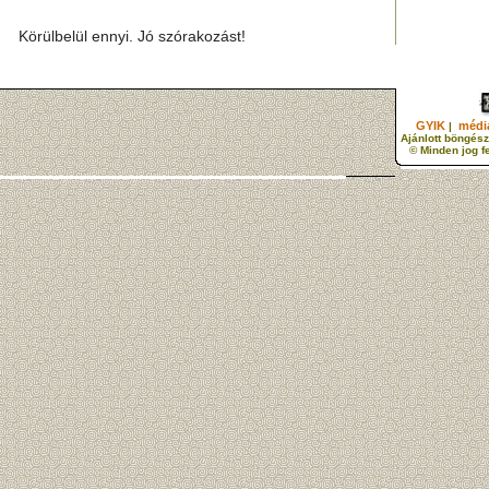
Körülbelül ennyi. Jó szórakozást!
GYIK
média
|
Ajánlott böngész
© Minden jog f