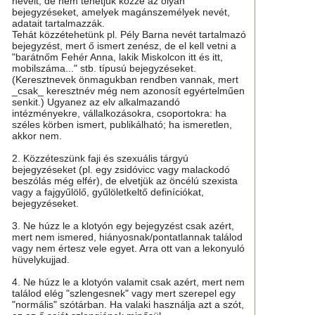
neveit, de nem tehetjük közzé az olyan
bejegyzéseket, amelyek magánszemélyek nevét,
adatait tartalmazzák.
Tehát közzétehetünk pl. Pély Barna nevét tartalmazó
bejegyzést, mert ő ismert zenész, de el kell vetni a
"barátnőm Fehér Anna, lakik Miskolcon itt és itt,
mobilszáma..." stb. típusú bejegyzéseket.
(Keresztnevek önmagukban rendben vannak, mert
_csak_ keresztnév még nem azonosít egyértelműen
senkit.) Ugyanez az elv alkalmazandó
intézményekre, vállalkozásokra, csoportokra: ha
széles körben ismert, publikálható; ha ismeretlen,
akkor nem.
2. Közzéteszünk faji és szexuális tárgyú
bejegyzéseket (pl. egy zsidóvicc vagy malackodó
beszólás még elfér), de elvetjük az öncélú szexista
vagy a fajgyűlölő, gyűlöletkeltő definíciókat,
bejegyzéseket.
3. Ne húzz le a klotyón egy bejegyzést csak azért,
mert nem ismered, hiányosnak/pontatlannak találod
vagy nem értesz vele egyet. Arra ott van a lekonyuló
hüvelykujjad.
4. Ne húzz le a klotyón valamit csak azért, mert nem
találod elég "szlengesnek" vagy mert szerepel egy
"normális" szótárban. Ha valaki használja azt a szót,