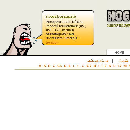
rákosborzasztó
Budapest keleti, Rákos-
kezdetű területeinek (XV.,
XVI., XVII. kerület)
összefoglaló neve.
"Borzasztó" utótagjá...
tovább>
HOME
|
előfordulások
címkék
A
Á
B
C
CS
D
E
É
F
G
GY
H
I
Í
J
K
L
LY
M