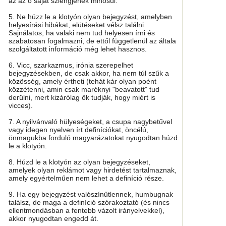
az az ő saját szlengjének minősül.
5. Ne húzz le a klotyón olyan bejegyzést, amelyben
helyesírási hibákat, elütéseket vélsz találni.
Sajnálatos, ha valaki nem tud helyesen írni és
szabatosan fogalmazni, de ettől függetlenül az általa
szolgáltatott információ még lehet hasznos.
6. Vicc, szarkazmus, irónia szerepelhet
bejegyzésekben, de csak akkor, ha nem túl szűk a
közösség, amely értheti (tehát kár olyan poént
közzétenni, amin csak maréknyi "beavatott" tud
derülni, mert kizárólag ők tudják, hogy miért is
vicces).
7. A nyilvánvaló hülyeségeket, a csupa nagybetűvel
vagy idegen nyelven írt definíciókat, öncélú,
önmagukba forduló magyarázatokat nyugodtan húzd
le a klotyón.
8. Húzd le a klotyón az olyan bejegyzéseket,
amelyek olyan reklámot vagy hirdetést tartalmaznak,
amely egyértelműen nem lehet a definíció része.
9. Ha egy bejegyzést valószínűtlennek, humbugnak
találsz, de maga a definíció szórakoztató (és nincs
ellentmondásban a fentebb vázolt irányelvekkel),
akkor nyugodtan engedd át.