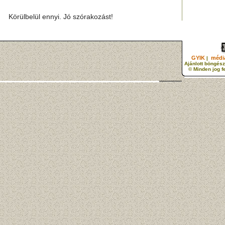
Körülbelül ennyi. Jó szórakozást!
GYIK
média
|
Ajánlott böngész
© Minden jog f