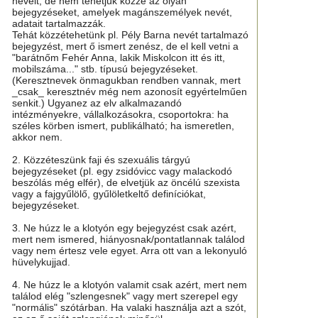
neveit, de nem tehetjük közzé az olyan
bejegyzéseket, amelyek magánszemélyek nevét,
adatait tartalmazzák.
Tehát közzétehetünk pl. Pély Barna nevét tartalmazó
bejegyzést, mert ő ismert zenész, de el kell vetni a
"barátnőm Fehér Anna, lakik Miskolcon itt és itt,
mobilszáma..." stb. típusú bejegyzéseket.
(Keresztnevek önmagukban rendben vannak, mert
_csak_ keresztnév még nem azonosít egyértelműen
senkit.) Ugyanez az elv alkalmazandó
intézményekre, vállalkozásokra, csoportokra: ha
széles körben ismert, publikálható; ha ismeretlen,
akkor nem.
2. Közzéteszünk faji és szexuális tárgyú
bejegyzéseket (pl. egy zsidóvicc vagy malackodó
beszólás még elfér), de elvetjük az öncélú szexista
vagy a fajgyűlölő, gyűlöletkeltő definíciókat,
bejegyzéseket.
3. Ne húzz le a klotyón egy bejegyzést csak azért,
mert nem ismered, hiányosnak/pontatlannak találod
vagy nem értesz vele egyet. Arra ott van a lekonyuló
hüvelykujjad.
4. Ne húzz le a klotyón valamit csak azért, mert nem
találod elég "szlengesnek" vagy mert szerepel egy
"normális" szótárban. Ha valaki használja azt a szót,