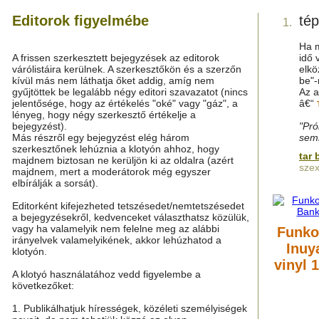
Editorok figyelmébe
té
1.
Ha m
A frissen szerkesztett bejegyzések az editorok
idő 
várólistáira kerülnek. A szerkesztőkön és a szerzőn
elkö
kívül más nem láthatja őket addig, amíg nem
be"-
gyűjtöttek be legalább négy editori szavazatot (nincs
Az a
jelentősége, hogy az értékelés "oké" vagy "gáz", a
â€“
lényeg, hogy négy szerkesztő értékelje a
bejegyzést).
"Pró
Más részről egy bejegyzést elég három
semm
szerkesztőnek lehúznia a klotyón ahhoz, hogy
tar 
majdnem biztosan ne kerüljön ki az oldalra (azért
szex
majdnem, mert a moderátorok még egyszer
elbírálják a sorsát).
Editorként kifejezheted tetszésedet/nemtetszésedet
a bejegyzésekről, kedvenceket választhatsz közülük,
vagy ha valamelyik nem felelne meg az alábbi
Funko
irányelvek valamelyikének, akkor lehúzhatod a
Inuy
klotyón.
vinyl 
A klotyó használatához vedd figyelembe a
következőket:
1. Publikálhatjuk hírességek, közéleti személyiségek