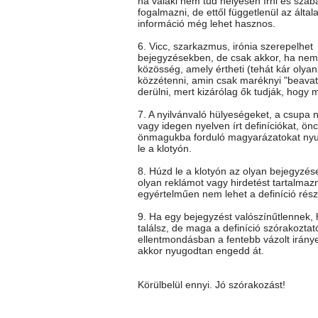
ha valaki nem tud helyesen írni és szab
fogalmazni, de ettől függetlenül az általa
információ még lehet hasznos.
6. Vicc, szarkazmus, irónia szerepelhet
bejegyzésekben, de csak akkor, ha nem 
közösség, amely értheti (tehát kár olya
közzétenni, amin csak maréknyi "beavato
derülni, mert kizárólag ők tudják, hogy mi
7. A nyilvánvaló hülyeségeket, a csupa 
vagy idegen nyelven írt definíciókat, önc
önmagukba forduló magyarázatokat ny
le a klotyón.
8. Húzd le a klotyón az olyan bejegyzés
olyan reklámot vagy hirdetést tartalmaz
egyértelműen nem lehet a definíció rész
9. Ha egy bejegyzést valószínűtlennek
találsz, de maga a definíció szórakoztat
ellentmondásban a fentebb vázolt iránye
akkor nyugodtan engedd át.
Körülbelül ennyi. Jó szórakozást!