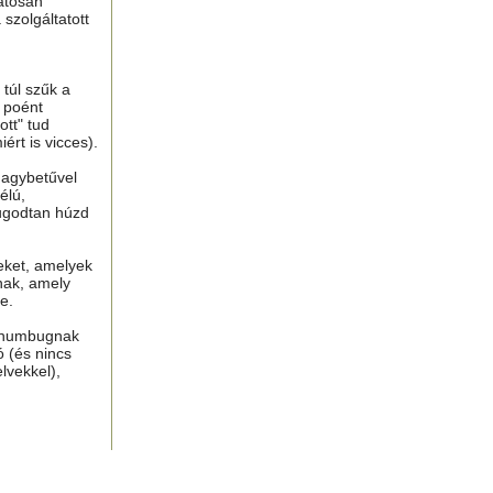
atosan
 szolgáltatott
túl szűk a
n poént
tt" tud
ért is vicces).
nagybetűvel
élú,
ugodtan húzd
eket, amelyek
nak, amely
e.
, humbugnak
ó (és nincs
lvekkel),