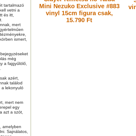
ét tartalmazó
Mini Nezuko Exclusive #883
vi
ell vetni a
vinyl 15cm figura
csak,
 és itt,
15.790 Ft
t.
nnak, mert
gyértelműen
ntézményekre,
 körben ismert,
ú bejegyzéseket
ólás még
y a fajgyűlölő,
.
sak azért,
nnak találod
n a lekonyuló
ért, mert nem
erepel egy
a azt a szót,
t, amelyben
lni. Sajnálatos,