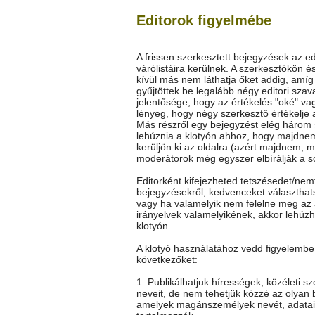
Editorok figyelmébe
A frissen szerkesztett bejegyzések az ed
várólistáira kerülnek. A szerkesztőkön é
kívül más nem láthatja őket addig, amí
gyűjtöttek be legalább négy editori szav
jelentősége, hogy az értékelés "oké" vag
lényeg, hogy négy szerkesztő értékelje 
Más részről egy bejegyzést elég három
lehúznia a klotyón ahhoz, hogy majdne
kerüljön ki az oldalra (azért majdnem, m
moderátorok még egyszer elbírálják a so
Editorként kifejezheted tetszésedet/nem
bejegyzésekről, kedvenceket választhat
vagy ha valamelyik nem felelne meg az 
irányelvek valamelyikének, akkor lehúz
klotyón.
A klotyó használatához vedd figyelembe
következőket:
1. Publikálhatjuk hírességek, közéleti s
neveit, de nem tehetjük közzé az olyan 
amelyek magánszemélyek nevét, adatai