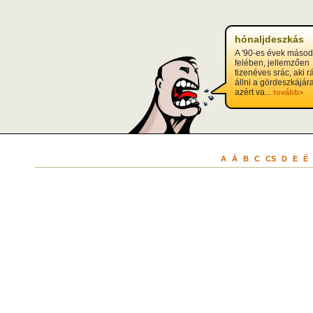
hónaljdeszkás
A '90-es évek másod
felében, jellemzően
tizenéves srác, aki r
állni a gördeszkájár
azért va...
tovább>
A
Á
B
C
CS
D
E
É