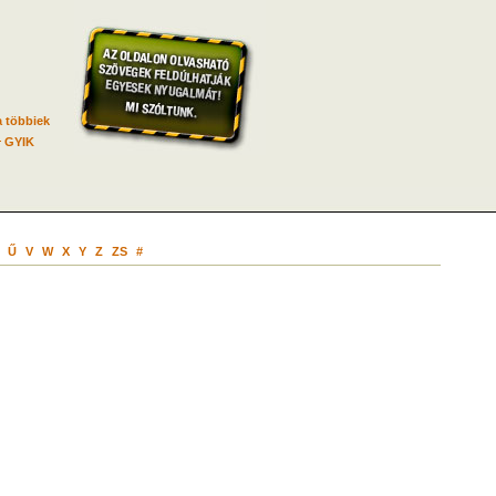
 többiek
GYIK
Ű
V
W
X
Y
Z
ZS
#