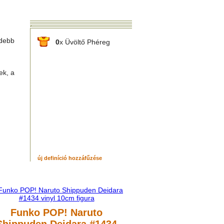
idebb
0
x Üvöltő Phéreg
ek, a
új definíció hozzáfűzése
Funko POP! Naruto