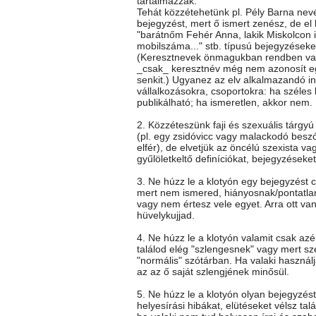
tartalmazzák.
Tehát közzétehetünk pl. Pély Barna nev
bejegyzést, mert ő ismert zenész, de el k
"barátnőm Fehér Anna, lakik Miskolcon itt
mobilszáma..." stb. típusú bejegyzéseke
(Keresztnevek önmagukban rendben va
_csak_ keresztnév még nem azonosít e
senkit.) Ugyanez az elv alkalmazandó i
vállalkozásokra, csoportokra: ha széles
publikálható; ha ismeretlen, akkor nem.
2. Közzéteszünk faji és szexuális tárgy
(pl. egy zsidóvicc vagy malackodó besz
elfér), de elvetjük az öncélú szexista vag
gyűlöletkeltő definíciókat, bejegyzéseket
3. Ne húzz le a klotyón egy bejegyzést c
mert nem ismered, hiányosnak/pontatla
vagy nem értesz vele egyet. Arra ott va
hüvelykujjad.
4. Ne húzz le a klotyón valamit csak az
találod elég "szlengesnek" vagy mert sz
"normális" szótárban. Ha valaki használj
az az ő saját szlengjének minősül.
5. Ne húzz le a klotyón olyan bejegyzés
helyesírási hibákat, elütéseket vélsz talá