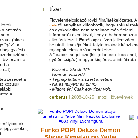
tízer
1.
Figyelemfelcsigázó rövid film/játékelőzetes. A
itorok
től annyiban különbözik, hogy sokkal röv
tréler
s a szerzőn
és gyakorlatilag nem tartalmaz más érdemi
g nem
információt azon kívül, hogy a beharangozott
azatot (nincs
alkotás készül. Ennélfogva tízert jellemzően
y "gáz", a
befutott filmek/játékok folytatásainak készíten
a bejegyzést).
rajongók felcsigázása érdekében.
 szerkesztőnek
A "teaser" angol szó (kb. jelentése: bosszant,
m biztosan ne
gyötör, csigáz) magyar kiejtés szerinti átirata.
ert a
rsát).
- Készül a Shrek IV!!!
- Honnan veszed?
tetszésedet a
- Tegnap láttam a tízert a neten!
sz közülük,
- Na és milyennek tűnik?
alábbi
- Mittom én! Csak egy tízer volt.
hatod a
cerberus
| 2008-10-25 | mozi | jövevények
 a
zemélyiségek
bejegyzéseket,
Funko POP! Deluxe Demon
t
Slayer Kimetsu no Yaiba