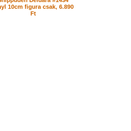
Shippuden Deidara #1434
nyl 10cm figura
csak, 6.890
Ft