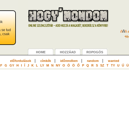
ik
á se tud
a
a, csak
HOME
HOZZÁAD
ROPOGÓS
|
|
|
|
előfordulások
címkék
időrendben
random
wanted
F
G
GY
H
I
Í
J
K
L
LY
M
N
NY
O
Ó
Ö
Ő
P
Q
R
S
SZ
T
TY
U
Ú
Ü