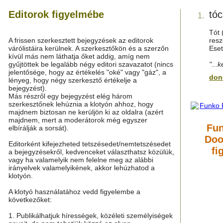
Editorok figyelmébe
tóc
1.
Tót 
A frissen szerkesztett bejegyzések az editorok
resz
várólistáira kerülnek. A szerkesztőkön és a szerzőn
Eset
kívül más nem láthatja őket addig, amíg nem
gyűjtöttek be legalább négy editori szavazatot (nincs
"...k
jelentősége, hogy az értékelés "oké" vagy "gáz", a
don
lényeg, hogy négy szerkesztő értékelje a
bejegyzést).
Más részről egy bejegyzést elég három
szerkesztőnek lehúznia a klotyón ahhoz, hogy
majdnem biztosan ne kerüljön ki az oldalra (azért
majdnem, mert a moderátorok még egyszer
Fun
elbírálják a sorsát).
Doo
Editorként kifejezheted tetszésedet/nemtetszésedet
fi
a bejegyzésekről, kedvenceket választhatsz közülük,
vagy ha valamelyik nem felelne meg az alábbi
irányelvek valamelyikének, akkor lehúzhatod a
klotyón.
A klotyó használatához vedd figyelembe a
következőket:
1. Publikálhatjuk hírességek, közéleti személyiségek