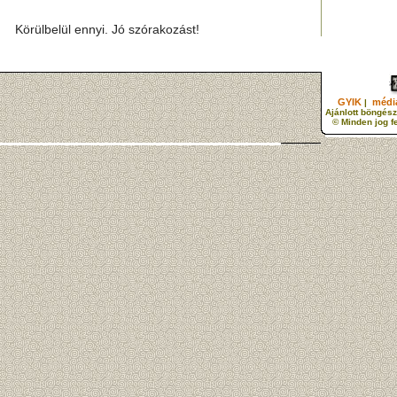
Körülbelül ennyi. Jó szórakozást!
GYIK
média
|
Ajánlott böngész
© Minden jog f