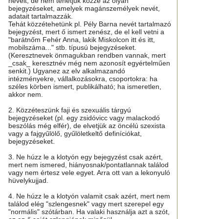
neveit, de nem tehetjük közzé az olyan
bejegyzéseket, amelyek magánszemélyek nevét,
adatait tartalmazzák.
Tehát közzétehetünk pl. Pély Barna nevét tartalmazó
bejegyzést, mert ő ismert zenész, de el kell vetni a
"barátnőm Fehér Anna, lakik Miskolcon itt és itt,
mobilszáma..." stb. típusú bejegyzéseket.
(Keresztnevek önmagukban rendben vannak, mert
_csak_ keresztnév még nem azonosít egyértelműen
senkit.) Ugyanez az elv alkalmazandó
intézményekre, vállalkozásokra, csoportokra: ha
széles körben ismert, publikálható; ha ismeretlen,
akkor nem.
2. Közzéteszünk faji és szexuális tárgyú
bejegyzéseket (pl. egy zsidóvicc vagy malackodó
beszólás még elfér), de elvetjük az öncélú szexista
vagy a fajgyűlölő, gyűlöletkeltő definíciókat,
bejegyzéseket.
3. Ne húzz le a klotyón egy bejegyzést csak azért,
mert nem ismered, hiányosnak/pontatlannak találod
vagy nem értesz vele egyet. Arra ott van a lekonyuló
hüvelykujjad.
4. Ne húzz le a klotyón valamit csak azért, mert nem
találod elég "szlengesnek" vagy mert szerepel egy
"normális" szótárban. Ha valaki használja azt a szót,