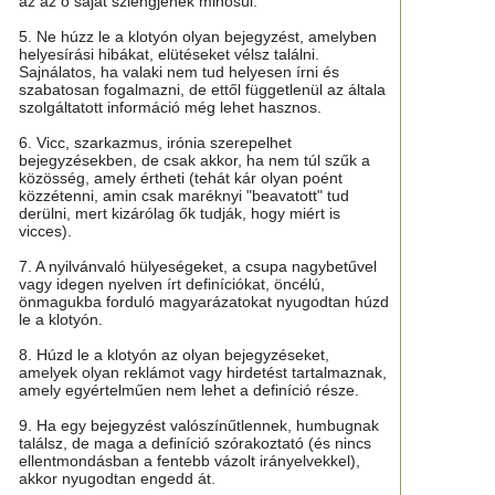
az az ő saját szlengjének minősül.
5. Ne húzz le a klotyón olyan bejegyzést, amelyben
helyesírási hibákat, elütéseket vélsz találni.
Sajnálatos, ha valaki nem tud helyesen írni és
szabatosan fogalmazni, de ettől függetlenül az általa
szolgáltatott információ még lehet hasznos.
6. Vicc, szarkazmus, irónia szerepelhet
bejegyzésekben, de csak akkor, ha nem túl szűk a
közösség, amely értheti (tehát kár olyan poént
közzétenni, amin csak maréknyi "beavatott" tud
derülni, mert kizárólag ők tudják, hogy miért is
vicces).
7. A nyilvánvaló hülyeségeket, a csupa nagybetűvel
vagy idegen nyelven írt definíciókat, öncélú,
önmagukba forduló magyarázatokat nyugodtan húzd
le a klotyón.
8. Húzd le a klotyón az olyan bejegyzéseket,
amelyek olyan reklámot vagy hirdetést tartalmaznak,
amely egyértelműen nem lehet a definíció része.
9. Ha egy bejegyzést valószínűtlennek, humbugnak
találsz, de maga a definíció szórakoztató (és nincs
ellentmondásban a fentebb vázolt irányelvekkel),
akkor nyugodtan engedd át.