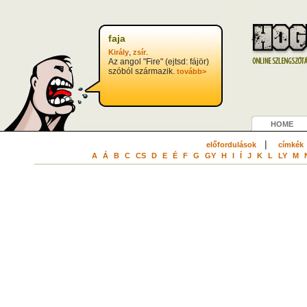
faja
,
.
Király
zsír
Az angol "Fire" (ejtsd: fájör)
szóból származik.
tovább>
HOME
|
előfordulások
címkék
A
Á
B
C
CS
D
E
É
F
G
GY
H
I
Í
J
K
L
LY
M