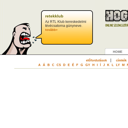
retekklub
Az RTL Klub kereskedelmi
tévécsatorna gúnyneve.
tovább>
HOME
|
előfordulások
címkék
A
Á
B
C
CS
D
E
É
F
G
GY
H
I
Í
J
K
L
LY
M