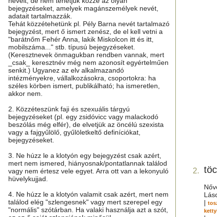
neveit, de nem tehetjük közzé az olyan
bejegyzéseket, amelyek magánszemélyek nevét,
adatait tartalmazzák.
Tehát közzétehetünk pl. Pély Barna nevét tartalmazó
bejegyzést, mert ő ismert zenész, de el kell vetni a
"barátnőm Fehér Anna, lakik Miskolcon itt és itt,
mobilszáma..." stb. típusú bejegyzéseket.
(Keresztnevek önmagukban rendben vannak, mert
_csak_ keresztnév még nem azonosít egyértelműen
senkit.) Ugyanez az elv alkalmazandó
intézményekre, vállalkozásokra, csoportokra: ha
széles körben ismert, publikálható; ha ismeretlen,
akkor nem.
2. Közzéteszünk faji és szexuális tárgyú
bejegyzéseket (pl. egy zsidóvicc vagy malackodó
beszólás még elfér), de elvetjük az öncélú szexista
vagy a fajgyűlölő, gyűlöletkeltő definíciókat,
bejegyzéseket.
3. Ne húzz le a klotyón egy bejegyzést csak azért,
mert nem ismered, hiányosnak/pontatlannak találod
töc
2.
vagy nem értesz vele egyet. Arra ott van a lekonyuló
hüvelykujjad.
Nőve
4. Ne húzz le a klotyón valamit csak azért, mert nem
Lás
találod elég "szlengesnek" vagy mert szerepel egy
|
tos
"normális" szótárban. Ha valaki használja azt a szót,
ketty