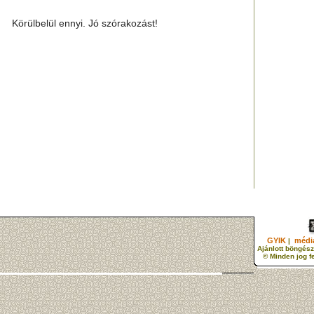
Körülbelül ennyi. Jó szórakozást!
GYIK
média
|
Ajánlott böngész
© Minden jog f