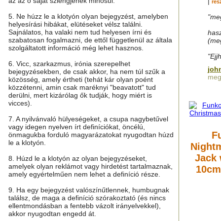
az az ő saját szlengjének minősül.
|
res
5. Ne húzz le a klotyón olyan bejegyzést, amelyben
"meg
helyesírási hibákat, elütéseket vélsz találni.
Sajnálatos, ha valaki nem tud helyesen írni és
hasz
szabatosan fogalmazni, de ettől függetlenül az általa
(meg
szolgáltatott információ még lehet hasznos.
"Ejj
6. Vicc, szarkazmus, irónia szerepelhet
joh
bejegyzésekben, de csak akkor, ha nem túl szűk a
meg
közösség, amely értheti (tehát kár olyan poént
közzétenni, amin csak maréknyi "beavatott" tud
derülni, mert kizárólag ők tudják, hogy miért is
vicces).
7. A nyilvánvaló hülyeségeket, a csupa nagybetűvel
vagy idegen nyelven írt definíciókat, öncélú,
F
önmagukba forduló magyarázatokat nyugodtan húzd
le a klotyón.
Night
Jack 
8. Húzd le a klotyón az olyan bejegyzéseket,
amelyek olyan reklámot vagy hirdetést tartalmaznak,
10cm 
amely egyértelműen nem lehet a definíció része.
9. Ha egy bejegyzést valószínűtlennek, humbugnak
találsz, de maga a definíció szórakoztató (és nincs
ellentmondásban a fentebb vázolt irányelvekkel),
akkor nyugodtan engedd át.