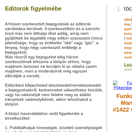
Editorok figyelmébe
töc
1.
aláv
A frissen szerkesztett bejegyzések az editorok
dug
várólistáira kerülnek. A szerkesztőkön és a szerzőn
gyen
kívül más nem láthatja őket addig, amíg nem
ketty
gyűjtöttek be legalább négy editori szavazatot (nincs
|
led
jelentősége, hogy az értékelés "oké" vagy "gáz", a
megf
lényeg, hogy négy szerkesztő értékelje a
megr
bejegyzést).
pany
Más részről egy bejegyzést elég három
suná
szerkesztőnek lehúznia a klotyón ahhoz, hogy
Loi
majdnem biztosan ne kerüljön ki az oldalra (azért
sze
majdnem, mert a moderátorok még egyszer
elbírálják a sorsát).
Editorként kifejezheted tetszésedet/nemtetszésedet
a bejegyzésekről, kedvenceket választhatsz közülük,
vagy ha valamelyik nem felelne meg az alábbi
Funko
irányelvek valamelyikének, akkor lehúzhatod a
Man
klotyón.
#1422 
A klotyó használatához vedd figyelembe a
következőket:
1. Publikálhatjuk hírességek, közéleti személyiségek