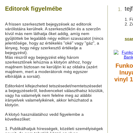
Editorok figyelmébe
tej
1.
1. F
A frissen szerkesztett bejegyzések az editorok
2. Z
várólistáira kerülnek. A szerkesztőkön és a szerzőn
kívül más nem láthatja őket addig, amíg nem
gyűjtöttek be legalább négy editori szavazatot (nincs
scar
jelentősége, hogy az értékelés "oké" vagy "gáz", a
lényeg, hogy négy szerkesztő értékelje a
bejegyzést).
Más részről egy bejegyzést elég három
szerkesztőnek lehúznia a klotyón ahhoz, hogy
Funko
majdnem biztosan ne kerüljön ki az oldalra (azért
majdnem, mert a moderátorok még egyszer
Inuy
elbírálják a sorsát).
vinyl 
Editorként kifejezheted tetszésedet/nemtetszésedet
a bejegyzésekről, kedvenceket választhatsz közülük,
vagy ha valamelyik nem felelne meg az alábbi
irányelvek valamelyikének, akkor lehúzhatod a
klotyón.
A klotyó használatához vedd figyelembe a
következőket:
1. Publikálhatjuk hírességek, közéleti személyiségek