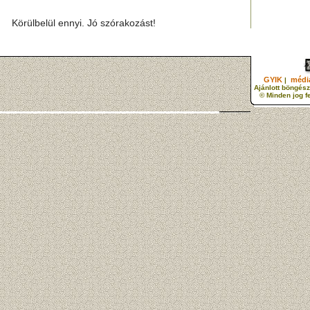
Körülbelül ennyi. Jó szórakozást!
GYIK
média
|
Ajánlott böngész
© Minden jog f