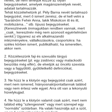
neveit, de nem tehetjük közzé az olyan
bejegyzéseket, amelyek magánszemélyek nevét,
adatait tartalmazzák.
Tehát közzétehetünk pl. Pély Barna nevét tartalmazó
bejegyzést, mert ő ismert zenész, de el kell vetni a
"barátnőm Fehér Anna, lakik Miskolcon itt és itt,
mobilszáma..." stb. típusú bejegyzéseket.
(Keresztnevek önmagukban rendben vannak, mert
_csak_ keresztnév még nem azonosít egyértelműen
senkit.) Ugyanez az elv alkalmazandó
intézményekre, vállalkozásokra, csoportokra: ha
széles körben ismert, publikálható; ha ismeretlen,
akkor nem.
2. Közzéteszünk faji és szexuális tárgyú
bejegyzéseket (pl. egy zsidóvicc vagy malackodó
beszólás még elfér), de elvetjük az öncélú szexista
vagy a fajgyűlölő, gyűlöletkeltő definíciókat,
bejegyzéseket.
3. Ne húzz le a klotyón egy bejegyzést csak azért,
mert nem ismered, hiányosnak/pontatlannak találod
vagy nem értesz vele egyet. Arra ott van a lekonyuló
hüvelykujjad.
4. Ne húzz le a klotyón valamit csak azért, mert nem
találod elég "szlengesnek" vagy mert szerepel egy
"normális" szótárban. Ha valaki használja azt a szót,