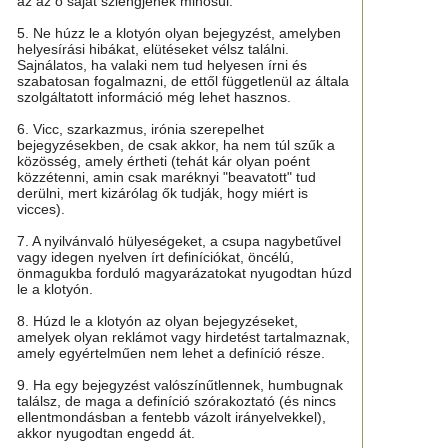
az az ő saját szlengjének minősül.
5. Ne húzz le a klotyón olyan bejegyzést, amelyben
helyesírási hibákat, elütéseket vélsz találni.
Sajnálatos, ha valaki nem tud helyesen írni és
szabatosan fogalmazni, de ettől függetlenül az általa
szolgáltatott információ még lehet hasznos.
6. Vicc, szarkazmus, irónia szerepelhet
bejegyzésekben, de csak akkor, ha nem túl szűk a
közösség, amely értheti (tehát kár olyan poént
közzétenni, amin csak maréknyi "beavatott" tud
derülni, mert kizárólag ők tudják, hogy miért is
vicces).
7. A nyilvánvaló hülyeségeket, a csupa nagybetűvel
vagy idegen nyelven írt definíciókat, öncélú,
önmagukba forduló magyarázatokat nyugodtan húzd
le a klotyón.
8. Húzd le a klotyón az olyan bejegyzéseket,
amelyek olyan reklámot vagy hirdetést tartalmaznak,
amely egyértelműen nem lehet a definíció része.
9. Ha egy bejegyzést valószínűtlennek, humbugnak
találsz, de maga a definíció szórakoztató (és nincs
ellentmondásban a fentebb vázolt irányelvekkel),
akkor nyugodtan engedd át.