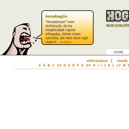
kocabagós
"Hivatalosan" nem
dohányzik, de ha
megkínálják cigivel
elfogadja, illetve olyan
személy, aki nem vesz cigit,
csak m...
tovább>
HOME
|
előfordulások
címkék
A
Á
B
C
CS
D
E
É
F
G
GY
H
I
Í
J
K
L
LY
M