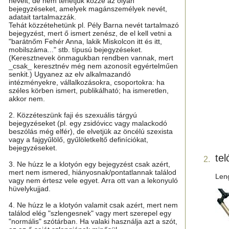
neveit, de nem tehetjük közzé az olyan
bejegyzéseket, amelyek magánszemélyek nevét,
adatait tartalmazzák.
Tehát közzétehetünk pl. Pély Barna nevét tartalmazó
bejegyzést, mert ő ismert zenész, de el kell vetni a
"barátnőm Fehér Anna, lakik Miskolcon itt és itt,
mobilszáma..." stb. típusú bejegyzéseket.
(Keresztnevek önmagukban rendben vannak, mert
_csak_ keresztnév még nem azonosít egyértelműen
senkit.) Ugyanez az elv alkalmazandó
intézményekre, vállalkozásokra, csoportokra: ha
széles körben ismert, publikálható; ha ismeretlen,
akkor nem.
2. Közzéteszünk faji és szexuális tárgyú
bejegyzéseket (pl. egy zsidóvicc vagy malackodó
beszólás még elfér), de elvetjük az öncélú szexista
vagy a fajgyűlölő, gyűlöletkeltő definíciókat,
bejegyzéseket.
tel
2.
3. Ne húzz le a klotyón egy bejegyzést csak azért,
mert nem ismered, hiányosnak/pontatlannak találod
Leng
vagy nem értesz vele egyet. Arra ott van a lekonyuló
hüvelykujjad.
4. Ne húzz le a klotyón valamit csak azért, mert nem
találod elég "szlengesnek" vagy mert szerepel egy
"normális" szótárban. Ha valaki használja azt a szót,