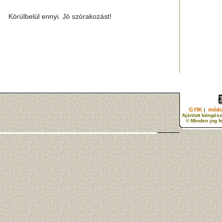
Körülbelül ennyi. Jó szórakozást!
GYIK
média
|
Ajánlott böngész
© Minden jog f