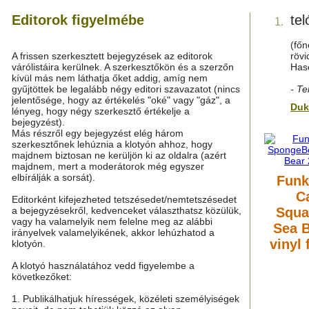
Editorok figyelmébe
tel
1.
(főn
A frissen szerkesztett bejegyzések az editorok
rövi
várólistáira kerülnek. A szerkesztőkön és a szerzőn
Has
kívül más nem láthatja őket addig, amíg nem
gyűjtöttek be legalább négy editori szavazatot (nincs
- Te
jelentősége, hogy az értékelés "oké" vagy "gáz", a
Duk
lényeg, hogy négy szerkesztő értékelje a
bejegyzést).
Más részről egy bejegyzést elég három
szerkesztőnek lehúznia a klotyón ahhoz, hogy
majdnem biztosan ne kerüljön ki az oldalra (azért
majdnem, mert a moderátorok még egyszer
elbírálják a sorsát).
Funk
C
Editorként kifejezheted tetszésedet/nemtetszésedet
a bejegyzésekről, kedvenceket választhatsz közülük,
Squa
vagy ha valamelyik nem felelne meg az alábbi
Sea B
irányelvek valamelyikének, akkor lehúzhatod a
vinyl 
klotyón.
A klotyó használatához vedd figyelembe a
következőket:
1. Publikálhatjuk hírességek, közéleti személyiségek