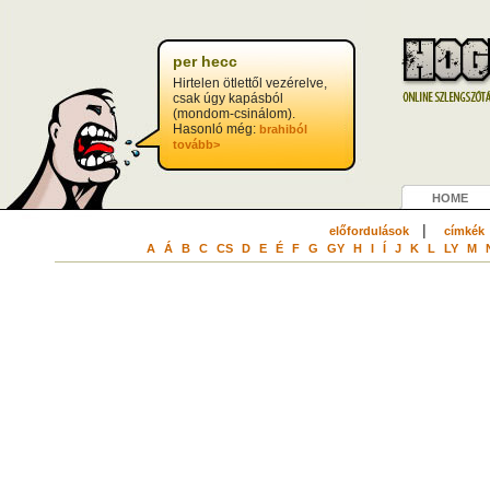
per hecc
Hirtelen ötlettől vezérelve,
csak úgy kapásból
(mondom-csinálom).
Hasonló még:
brahiból
tovább>
HOME
|
előfordulások
címkék
A
Á
B
C
CS
D
E
É
F
G
GY
H
I
Í
J
K
L
LY
M