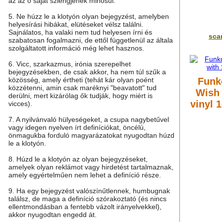
az az ő saját szlengjének minősül.
5. Ne húzz le a klotyón olyan bejegyzést, amelyben
helyesírási hibákat, elütéseket vélsz találni.
Sajnálatos, ha valaki nem tud helyesen írni és
scar
szabatosan fogalmazni, de ettől függetlenül az általa
szolgáltatott információ még lehet hasznos.
6. Vicc, szarkazmus, irónia szerepelhet
bejegyzésekben, de csak akkor, ha nem túl szűk a
közösség, amely értheti (tehát kár olyan poént
Funk
közzétenni, amin csak maréknyi "beavatott" tud
Wish 
derülni, mert kizárólag ők tudják, hogy miért is
vinyl 
vicces).
7. A nyilvánvaló hülyeségeket, a csupa nagybetűvel
vagy idegen nyelven írt definíciókat, öncélú,
önmagukba forduló magyarázatokat nyugodtan húzd
le a klotyón.
8. Húzd le a klotyón az olyan bejegyzéseket,
amelyek olyan reklámot vagy hirdetést tartalmaznak,
amely egyértelműen nem lehet a definíció része.
9. Ha egy bejegyzést valószínűtlennek, humbugnak
találsz, de maga a definíció szórakoztató (és nincs
ellentmondásban a fentebb vázolt irányelvekkel),
akkor nyugodtan engedd át.