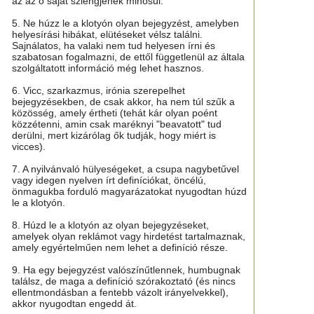
az az ő saját szlengjének minősül.
5. Ne húzz le a klotyón olyan bejegyzést, amelyben
helyesírási hibákat, elütéseket vélsz találni.
Sajnálatos, ha valaki nem tud helyesen írni és
szabatosan fogalmazni, de ettől függetlenül az általa
szolgáltatott információ még lehet hasznos.
6. Vicc, szarkazmus, irónia szerepelhet
bejegyzésekben, de csak akkor, ha nem túl szűk a
közösség, amely értheti (tehát kár olyan poént
közzétenni, amin csak maréknyi "beavatott" tud
derülni, mert kizárólag ők tudják, hogy miért is
vicces).
7. A nyilvánvaló hülyeségeket, a csupa nagybetűvel
vagy idegen nyelven írt definíciókat, öncélú,
önmagukba forduló magyarázatokat nyugodtan húzd
le a klotyón.
8. Húzd le a klotyón az olyan bejegyzéseket,
amelyek olyan reklámot vagy hirdetést tartalmaznak,
amely egyértelműen nem lehet a definíció része.
9. Ha egy bejegyzést valószínűtlennek, humbugnak
találsz, de maga a definíció szórakoztató (és nincs
ellentmondásban a fentebb vázolt irányelvekkel),
akkor nyugodtan engedd át.