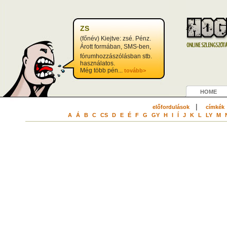
ZS
(főnév) Kiejtve: zsé. Pénz.
Árott formában, SMS-ben,
fórumhozzászólásban stb.
használatos.
Még több pén...
tovább>
HOME
|
előfordulások
címkék
A
Á
B
C
CS
D
E
É
F
G
GY
H
I
Í
J
K
L
LY
M