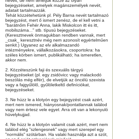
neveit, de nem tehetjük közzé az olyan
bejegyzéseket, amelyek magánszemélyek nevét,
adatait tartalmazzák.
Tehát közzétehetünk pl. Pély Barna nevét tartalmazó
bejegyzést, mert ő ismert zenész, de el kell vetni a
"barátnőm Fehér Anna, lakik Miskolcon itt és itt,
mobilszáma..." stb. típusú bejegyzéseket.
(Keresztnevek önmagukban rendben vannak, mert
_csak_ keresztnév még nem azonosít egyértelműen
senkit.) Ugyanez az elv alkalmazandó
intézményekre, vállalkozásokra, csoportokra: ha
széles körben ismert, publikálható; ha ismeretlen,
akkor nem.
2. Közzéteszünk faji és szexuális tárgyú
bejegyzéseket (pl. egy zsidóvicc vagy malackodó
beszólás még elfér), de elvetjük az öncélú szexista
vagy a fajgyűlölő, gyűlöletkeltő definíciókat,
bejegyzéseket.
3. Ne húzz le a klotyón egy bejegyzést csak azért,
mert nem ismered, hiányosnak/pontatlannak találod
vagy nem értesz vele egyet. Arra ott van a lekonyuló
hüvelykujjad.
4. Ne húzz le a klotyón valamit csak azért, mert nem
találod elég "szlengesnek" vagy mert szerepel egy
"normális" szótárban. Ha valaki használja azt a szót,