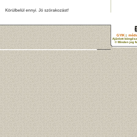
Körülbelül ennyi. Jó szórakozást!
GYIK
média
|
Ajánlott böngész
© Minden jog f