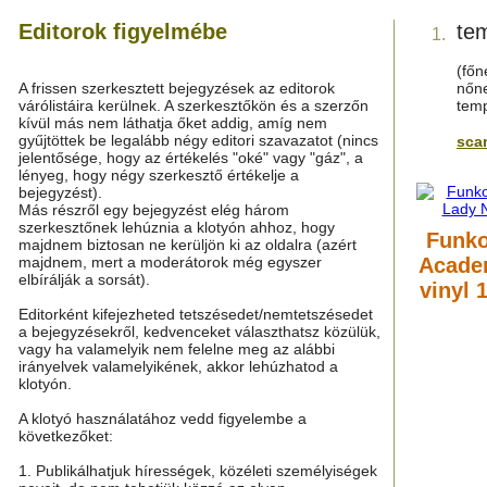
Editorok figyelmébe
te
1.
(főn
A frissen szerkesztett bejegyzések az editorok
nőne
várólistáira kerülnek. A szerkesztőkön és a szerzőn
temp
kívül más nem láthatja őket addig, amíg nem
gyűjtöttek be legalább négy editori szavazatot (nincs
scar
jelentősége, hogy az értékelés "oké" vagy "gáz", a
lényeg, hogy négy szerkesztő értékelje a
bejegyzést).
Más részről egy bejegyzést elég három
szerkesztőnek lehúznia a klotyón ahhoz, hogy
Funko
majdnem biztosan ne kerüljön ki az oldalra (azért
majdnem, mert a moderátorok még egyszer
Acade
elbírálják a sorsát).
vinyl 
Editorként kifejezheted tetszésedet/nemtetszésedet
a bejegyzésekről, kedvenceket választhatsz közülük,
vagy ha valamelyik nem felelne meg az alábbi
irányelvek valamelyikének, akkor lehúzhatod a
klotyón.
A klotyó használatához vedd figyelembe a
következőket:
1. Publikálhatjuk hírességek, közéleti személyiségek