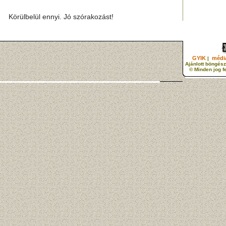
Körülbelül ennyi. Jó szórakozást!
GYIK
média
|
Ajánlott böngész
© Minden jog f