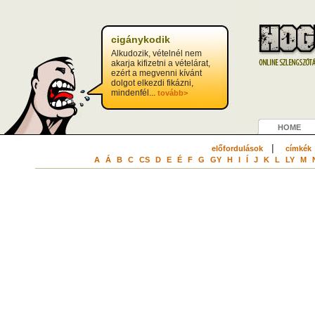
cigánykodik
Alkudozik, vételnél nem
akarja kifizetni a vételárat,
ezért a megvenni kívánt
dolgot elkezdi fikázni,
mindenfél...
tovább>
HOME
|
előfordulások
címkék
A
Á
B
C
CS
D
E
É
F
G
GY
H
I
Í
J
K
L
LY
M