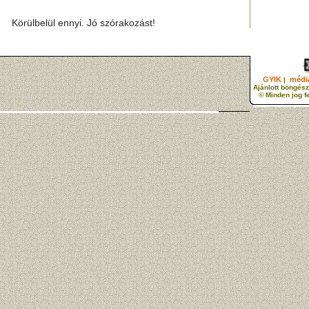
Körülbelül ennyi. Jó szórakozást!
GYIK
média
|
Ajánlott böngész
© Minden jog f