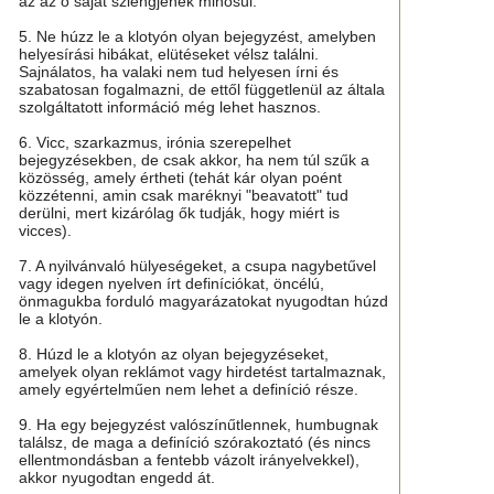
az az ő saját szlengjének minősül.
5. Ne húzz le a klotyón olyan bejegyzést, amelyben
helyesírási hibákat, elütéseket vélsz találni.
Sajnálatos, ha valaki nem tud helyesen írni és
szabatosan fogalmazni, de ettől függetlenül az általa
szolgáltatott információ még lehet hasznos.
6. Vicc, szarkazmus, irónia szerepelhet
bejegyzésekben, de csak akkor, ha nem túl szűk a
közösség, amely értheti (tehát kár olyan poént
közzétenni, amin csak maréknyi "beavatott" tud
derülni, mert kizárólag ők tudják, hogy miért is
vicces).
7. A nyilvánvaló hülyeségeket, a csupa nagybetűvel
vagy idegen nyelven írt definíciókat, öncélú,
önmagukba forduló magyarázatokat nyugodtan húzd
le a klotyón.
8. Húzd le a klotyón az olyan bejegyzéseket,
amelyek olyan reklámot vagy hirdetést tartalmaznak,
amely egyértelműen nem lehet a definíció része.
9. Ha egy bejegyzést valószínűtlennek, humbugnak
találsz, de maga a definíció szórakoztató (és nincs
ellentmondásban a fentebb vázolt irányelvekkel),
akkor nyugodtan engedd át.