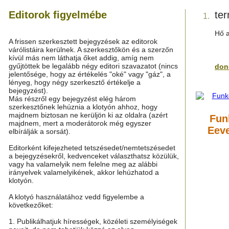
Editorok figyelmébe
te
1.
Hő a
A frissen szerkesztett bejegyzések az editorok
várólistáira kerülnek. A szerkesztőkön és a szerzőn
kívül más nem láthatja őket addig, amíg nem
gyűjtöttek be legalább négy editori szavazatot (nincs
don
jelentősége, hogy az értékelés "oké" vagy "gáz", a
lényeg, hogy négy szerkesztő értékelje a
bejegyzést).
Más részről egy bejegyzést elég három
szerkesztőnek lehúznia a klotyón ahhoz, hogy
majdnem biztosan ne kerüljön ki az oldalra (azért
Fun
majdnem, mert a moderátorok még egyszer
Eeve
elbírálják a sorsát).
Editorként kifejezheted tetszésedet/nemtetszésedet
a bejegyzésekről, kedvenceket választhatsz közülük,
vagy ha valamelyik nem felelne meg az alábbi
irányelvek valamelyikének, akkor lehúzhatod a
klotyón.
A klotyó használatához vedd figyelembe a
következőket:
1. Publikálhatjuk hírességek, közéleti személyiségek