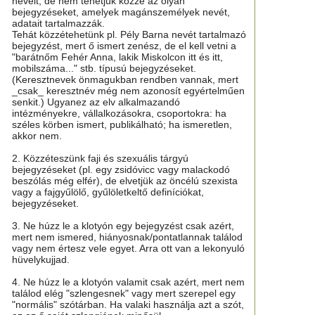
neveit, de nem tehetjük közzé az olyan
bejegyzéseket, amelyek magánszemélyek nevét,
adatait tartalmazzák.
Tehát közzétehetünk pl. Pély Barna nevét tartalmazó
bejegyzést, mert ő ismert zenész, de el kell vetni a
"barátnőm Fehér Anna, lakik Miskolcon itt és itt,
mobilszáma..." stb. típusú bejegyzéseket.
(Keresztnevek önmagukban rendben vannak, mert
_csak_ keresztnév még nem azonosít egyértelműen
senkit.) Ugyanez az elv alkalmazandó
intézményekre, vállalkozásokra, csoportokra: ha
széles körben ismert, publikálható; ha ismeretlen,
akkor nem.
2. Közzéteszünk faji és szexuális tárgyú
bejegyzéseket (pl. egy zsidóvicc vagy malackodó
beszólás még elfér), de elvetjük az öncélú szexista
vagy a fajgyűlölő, gyűlöletkeltő definíciókat,
bejegyzéseket.
3. Ne húzz le a klotyón egy bejegyzést csak azért,
mert nem ismered, hiányosnak/pontatlannak találod
vagy nem értesz vele egyet. Arra ott van a lekonyuló
hüvelykujjad.
4. Ne húzz le a klotyón valamit csak azért, mert nem
találod elég "szlengesnek" vagy mert szerepel egy
"normális" szótárban. Ha valaki használja azt a szót,