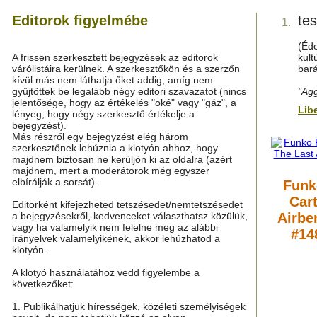
Editorok figyelmébe
te
1.
(Éd
A frissen szerkesztett bejegyzések az editorok
kul
várólistáira kerülnek. A szerkesztőkön és a szerzőn
bará
kívül más nem láthatja őket addig, amíg nem
gyűjtöttek be legalább négy editori szavazatot (nincs
"Agg
jelentősége, hogy az értékelés "oké" vagy "gáz", a
Lib
lényeg, hogy négy szerkesztő értékelje a
bejegyzést).
Más részről egy bejegyzést elég három
szerkesztőnek lehúznia a klotyón ahhoz, hogy
majdnem biztosan ne kerüljön ki az oldalra (azért
majdnem, mert a moderátorok még egyszer
elbírálják a sorsát).
Funk
Car
Editorként kifejezheted tetszésedet/nemtetszésedet
a bejegyzésekről, kedvenceket választhatsz közülük,
Airbe
vagy ha valamelyik nem felelne meg az alábbi
#14
irányelvek valamelyikének, akkor lehúzhatod a
klotyón.
A klotyó használatához vedd figyelembe a
következőket:
1. Publikálhatjuk hírességek, közéleti személyiségek