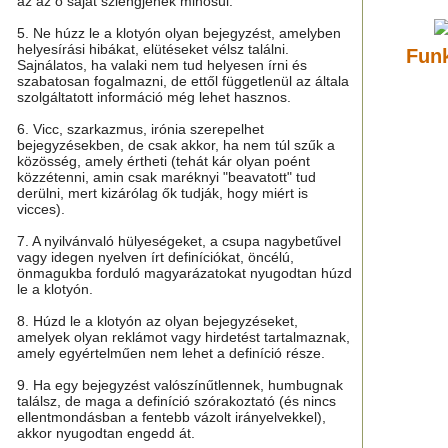
az az ő saját szlengjének minősül.
5. Ne húzz le a klotyón olyan bejegyzést, amelyben
helyesírási hibákat, elütéseket vélsz találni.
Funk
Sajnálatos, ha valaki nem tud helyesen írni és
szabatosan fogalmazni, de ettől függetlenül az általa
szolgáltatott információ még lehet hasznos.
6. Vicc, szarkazmus, irónia szerepelhet
bejegyzésekben, de csak akkor, ha nem túl szűk a
közösség, amely értheti (tehát kár olyan poént
közzétenni, amin csak maréknyi "beavatott" tud
derülni, mert kizárólag ők tudják, hogy miért is
vicces).
7. A nyilvánvaló hülyeségeket, a csupa nagybetűvel
vagy idegen nyelven írt definíciókat, öncélú,
önmagukba forduló magyarázatokat nyugodtan húzd
le a klotyón.
8. Húzd le a klotyón az olyan bejegyzéseket,
amelyek olyan reklámot vagy hirdetést tartalmaznak,
amely egyértelműen nem lehet a definíció része.
9. Ha egy bejegyzést valószínűtlennek, humbugnak
találsz, de maga a definíció szórakoztató (és nincs
ellentmondásban a fentebb vázolt irányelvekkel),
akkor nyugodtan engedd át.