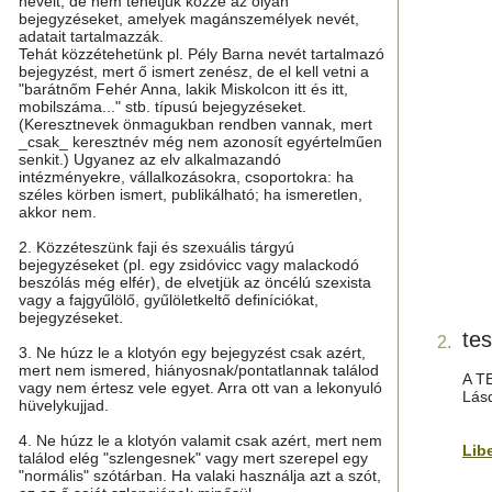
neveit, de nem tehetjük közzé az olyan
bejegyzéseket, amelyek magánszemélyek nevét,
adatait tartalmazzák.
Tehát közzétehetünk pl. Pély Barna nevét tartalmazó
bejegyzést, mert ő ismert zenész, de el kell vetni a
"barátnőm Fehér Anna, lakik Miskolcon itt és itt,
mobilszáma..." stb. típusú bejegyzéseket.
(Keresztnevek önmagukban rendben vannak, mert
_csak_ keresztnév még nem azonosít egyértelműen
senkit.) Ugyanez az elv alkalmazandó
intézményekre, vállalkozásokra, csoportokra: ha
széles körben ismert, publikálható; ha ismeretlen,
akkor nem.
2. Közzéteszünk faji és szexuális tárgyú
bejegyzéseket (pl. egy zsidóvicc vagy malackodó
beszólás még elfér), de elvetjük az öncélú szexista
vagy a fajgyűlölő, gyűlöletkeltő definíciókat,
bejegyzéseket.
te
2.
3. Ne húzz le a klotyón egy bejegyzést csak azért,
mert nem ismered, hiányosnak/pontatlannak találod
A T
vagy nem értesz vele egyet. Arra ott van a lekonyuló
Lás
hüvelykujjad.
4. Ne húzz le a klotyón valamit csak azért, mert nem
Lib
találod elég "szlengesnek" vagy mert szerepel egy
"normális" szótárban. Ha valaki használja azt a szót,