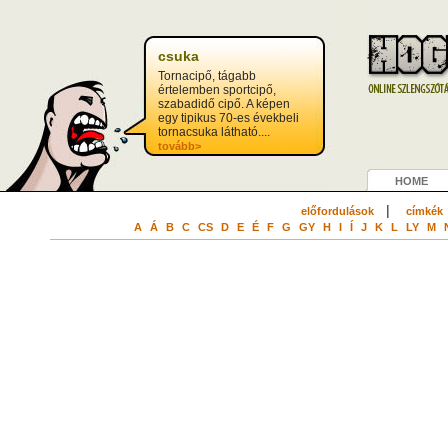
csuka
Tornacipő, tágabb
értelemben sportcipő,
szabadidő cipő. A képen
egy tipikus 70-es évekbeli
tornacsuka látható....
tovább>
HOME
|
előfordulások
címkék
A
Á
B
C
CS
D
E
É
F
G
GY
H
I
Í
J
K
L
LY
M