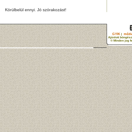
Körülbelül ennyi. Jó szórakozást!
GYIK
média
|
Ajánlott böngész
© Minden jog f