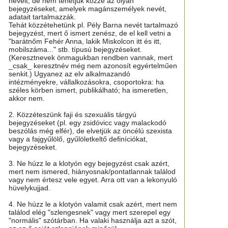
neveit, de nem tehetjük közzé az olyan
bejegyzéseket, amelyek magánszemélyek nevét,
adatait tartalmazzák.
Tehát közzétehetünk pl. Pély Barna nevét tartalmazó
bejegyzést, mert ő ismert zenész, de el kell vetni a
"barátnőm Fehér Anna, lakik Miskolcon itt és itt,
mobilszáma..." stb. típusú bejegyzéseket.
(Keresztnevek önmagukban rendben vannak, mert
_csak_ keresztnév még nem azonosít egyértelműen
senkit.) Ugyanez az elv alkalmazandó
intézményekre, vállalkozásokra, csoportokra: ha
széles körben ismert, publikálható; ha ismeretlen,
akkor nem.
2. Közzéteszünk faji és szexuális tárgyú
bejegyzéseket (pl. egy zsidóvicc vagy malackodó
beszólás még elfér), de elvetjük az öncélú szexista
vagy a fajgyűlölő, gyűlöletkeltő definíciókat,
bejegyzéseket.
3. Ne húzz le a klotyón egy bejegyzést csak azért,
mert nem ismered, hiányosnak/pontatlannak találod
vagy nem értesz vele egyet. Arra ott van a lekonyuló
hüvelykujjad.
4. Ne húzz le a klotyón valamit csak azért, mert nem
találod elég "szlengesnek" vagy mert szerepel egy
"normális" szótárban. Ha valaki használja azt a szót,