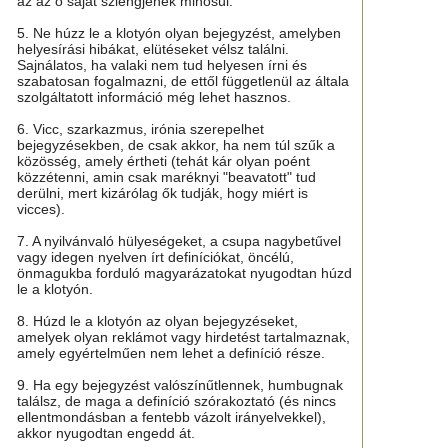
az az ő saját szlengjének minősül.
5. Ne húzz le a klotyón olyan bejegyzést, amelyben
helyesírási hibákat, elütéseket vélsz találni.
Sajnálatos, ha valaki nem tud helyesen írni és
szabatosan fogalmazni, de ettől függetlenül az általa
szolgáltatott információ még lehet hasznos.
6. Vicc, szarkazmus, irónia szerepelhet
bejegyzésekben, de csak akkor, ha nem túl szűk a
közösség, amely értheti (tehát kár olyan poént
közzétenni, amin csak maréknyi "beavatott" tud
derülni, mert kizárólag ők tudják, hogy miért is
vicces).
7. A nyilvánvaló hülyeségeket, a csupa nagybetűvel
vagy idegen nyelven írt definíciókat, öncélú,
önmagukba forduló magyarázatokat nyugodtan húzd
le a klotyón.
8. Húzd le a klotyón az olyan bejegyzéseket,
amelyek olyan reklámot vagy hirdetést tartalmaznak,
amely egyértelműen nem lehet a definíció része.
9. Ha egy bejegyzést valószínűtlennek, humbugnak
találsz, de maga a definíció szórakoztató (és nincs
ellentmondásban a fentebb vázolt irányelvekkel),
akkor nyugodtan engedd át.