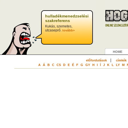
hulladékmenedzselési
szakreferens
Kukás, szemetes,
utcaseprő.
tovább>
HOME
|
előfordulások
címkék
A
Á
B
C
CS
D
E
É
F
G
GY
H
I
Í
J
K
L
LY
M