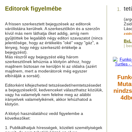
Editorok figyelmébe
tet
1.
(arg
A frissen szerkesztett bejegyzések az editorok
Zsid
várólistáira kerülnek. A szerkesztőkön és a szerzőn
Lás
kívül más nem láthatja őket addig, amíg nem
zsidr
gyűjtöttek be legalább négy editori szavazatot (nincs
BxL
jelentősége, hogy az értékelés "oké" vagy "gáz", a
| be
lényeg, hogy négy szerkesztő értékelje a
bejegyzést).
Más részről egy bejegyzést elég három
szerkesztőnek lehúznia a klotyón ahhoz, hogy
majdnem biztosan ne kerüljön ki az oldalra (azért
majdnem, mert a moderátorok még egyszer
elbírálják a sorsát).
Funk
Mutan
Editorként kifejezheted tetszésedet/nemtetszésedet
a bejegyzésekről, kedvenceket választhatsz közülük,
nindzs
vagy ha valamelyik nem felelne meg az alábbi
4dbo
irányelvek valamelyikének, akkor lehúzhatod a
klotyón.
A klotyó használatához vedd figyelembe a
következőket:
1. Publikálhatjuk hírességek, közéleti személyiségek