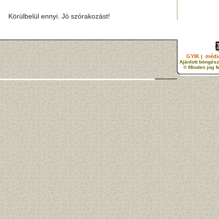
Körülbelül ennyi. Jó szórakozást!
GYIK
média
|
Ajánlott böngész
© Minden jog f