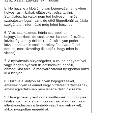
az az ő saját szlengjének minősül.
5. Ne húzz le a klotyón olyan bejegyzést, amelyben
helyesírási hibákat, elütéseket vélsz találni.
Sajnálatos, ha valaki nem tud helyesen írni és
szabatosan fogalmazni, de ettől függetlenül az általa
szolgáltatott információ még lehet hasznos.
6. Vicc, szarkazmus, irónia szerepelhet
bejegyzésekben, de csak akkor, ha nem túl szűk a
közösség, amely értheti (tehát kár olyan poént
közzétenni, amin csak maréknyi "beavatott" tud
derülni, mert kizárólag ők tudják, hogy miért is
vicces).
7. A nyilvánvaló hülyeségeket, a csupa nagybetűvel
vagy idegen nyelven írt definíciókat, öncélú,
önmagukba forduló magyarázatokat nyugodtan húzd
le a klotyón.
8. Húzd le a klotyón az olyan bejegyzéseket,
amelyek olyan reklámot vagy hirdetést tartalmaznak,
amely egyértelműen nem lehet a definíció része.
9. Ha egy bejegyzést valószínűtlennek, humbugnak
találsz, de maga a definíció szórakoztató (és nincs
ellentmondásban a fentebb vázolt irányelvekkel),
akkor nyugodtan engedd át.