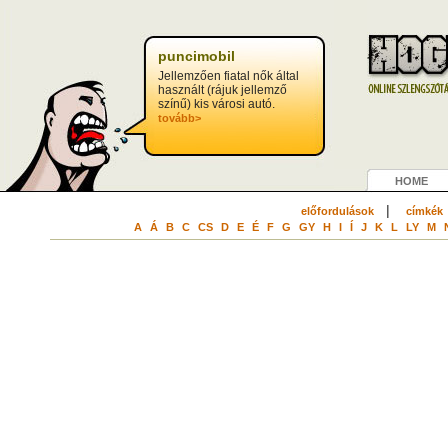
puncimobil
Jellemzően fiatal nők által
használt (rájuk jellemző
színű) kis városi autó.
tovább>
HOME
|
előfordulások
címkék
A
Á
B
C
CS
D
E
É
F
G
GY
H
I
Í
J
K
L
LY
M