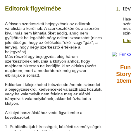
Editorok figyelmébe
tev
1.
Has
A frissen szerkesztett bejegyzések az editorok
szén
várólistáira kerülnek. A szerkesztőkön és a szerzőn
mest
kívül más nem láthatja őket addig, amíg nem
szín
gyűjtöttek be legalább négy editori szavazatot (nincs
Lib
jelentősége, hogy az értékelés "oké" vagy "gáz", a
lényeg, hogy négy szerkesztő értékelje a
bejegyzést).
Más részről egy bejegyzést elég három
szerkesztőnek lehúznia a klotyón ahhoz, hogy
majdnem biztosan ne kerüljön ki az oldalra (azért
Fun
majdnem, mert a moderátorok még egyszer
Story
elbírálják a sorsát).
10cm
Editorként kifejezheted tetszésedet/nemtetszésedet
a bejegyzésekről, kedvenceket választhatsz közülük,
vagy ha valamelyik nem felelne meg az alábbi
irányelvek valamelyikének, akkor lehúzhatod a
klotyón.
A klotyó használatához vedd figyelembe a
következőket:
1. Publikálhatjuk hírességek, közéleti személyiségek