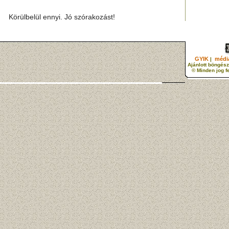
Körülbelül ennyi. Jó szórakozást!
GYIK
média
|
Ajánlott böngész
© Minden jog f