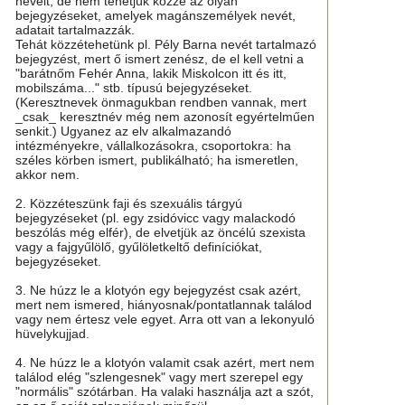
neveit, de nem tehetjük közzé az olyan
bejegyzéseket, amelyek magánszemélyek nevét,
adatait tartalmazzák.
Tehát közzétehetünk pl. Pély Barna nevét tartalmazó
bejegyzést, mert ő ismert zenész, de el kell vetni a
"barátnőm Fehér Anna, lakik Miskolcon itt és itt,
mobilszáma..." stb. típusú bejegyzéseket.
(Keresztnevek önmagukban rendben vannak, mert
_csak_ keresztnév még nem azonosít egyértelműen
senkit.) Ugyanez az elv alkalmazandó
intézményekre, vállalkozásokra, csoportokra: ha
széles körben ismert, publikálható; ha ismeretlen,
akkor nem.
2. Közzéteszünk faji és szexuális tárgyú
bejegyzéseket (pl. egy zsidóvicc vagy malackodó
beszólás még elfér), de elvetjük az öncélú szexista
vagy a fajgyűlölő, gyűlöletkeltő definíciókat,
bejegyzéseket.
3. Ne húzz le a klotyón egy bejegyzést csak azért,
mert nem ismered, hiányosnak/pontatlannak találod
vagy nem értesz vele egyet. Arra ott van a lekonyuló
hüvelykujjad.
4. Ne húzz le a klotyón valamit csak azért, mert nem
találod elég "szlengesnek" vagy mert szerepel egy
"normális" szótárban. Ha valaki használja azt a szót,