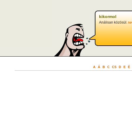
kikormol
Análisan közösül.
to
A
Á
B
C
CS
D
E
É