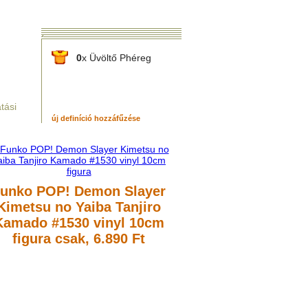
0
x Üvöltő Phéreg
tási
új definíció hozzáfűzése
unko POP! Demon Slayer
Kimetsu no Yaiba Tanjiro
Kamado #1530 vinyl 10cm
figura
csak, 6.890 Ft