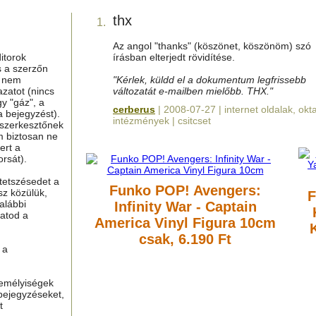
thx
1.
Az angol "thanks" (köszönet, köszönöm) szó
itorok
írásban elterjedt rövidítése.
s a szerzőn
g nem
"Kérlek, küldd el a dokumentum legfrissebb
azatot (nincs
változatát e-mailben mielőbb. THX."
y "gáz", a
cerberus
| 2008-07-27 | internet oldalak, okta
a bejegyzést).
intézmények | csitcset
 szerkesztőnek
m biztosan ne
ert a
rsát).
tetszésedet a
Funko POP! Avengers:
sz közülük,
F
alábbi
Infinity War - Captain
hatod a
America Vinyl Figura 10cm
csak, 6.190 Ft
 a
zemélyiségek
bejegyzéseket,
t