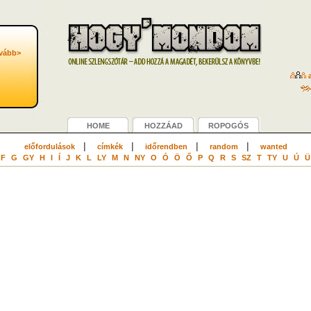
vább>
a
HOME
HOZZÁAD
ROPOGÓS
|
|
|
|
előfordulások
címkék
időrendben
random
wanted
F
G
GY
H
I
Í
J
K
L
LY
M
N
NY
O
Ó
Ö
Ő
P
Q
R
S
SZ
T
TY
U
Ú
Ü