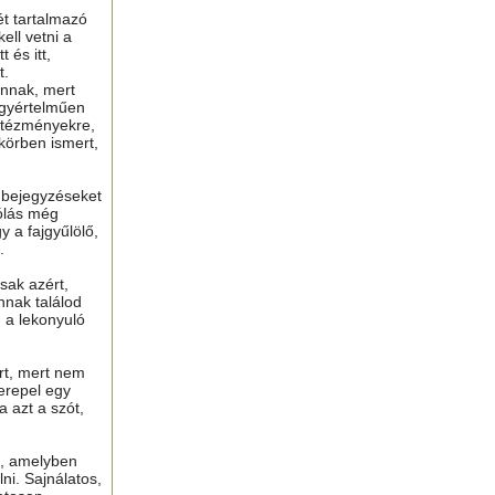
ét tartalmazó
ell vetni a
 és itt,
t.
nnak, mert
gyértelműen
ntézményekre,
 körben ismert,
ú bejegyzéseket
ólás még
y a fajgyűlölő,
.
sak azért,
nnak találod
n a lekonyuló
ért, mert nem
erepel egy
a azt a szót,
t, amelyben
lni. Sajnálatos,