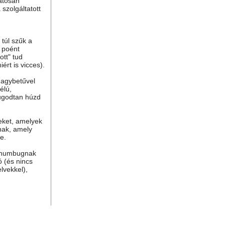
atosan
 szolgáltatott
túl szűk a
n poént
tt" tud
ért is vicces).
nagybetűvel
élú,
ugodtan húzd
eket, amelyek
nak, amely
e.
, humbugnak
ó (és nincs
lvekkel),