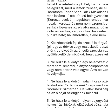
tartalmazzák.
Tehát közzétehetünk pl. Pély Barna nev
bejegyzést, mert ő ismert zenész, de el k
"barátnőm Fehér Anna, lakik Miskolcon itt
mobilszáma..." stb. típusú bejegyzéseke
(Keresztnevek önmagukban rendben va
_csak_ keresztnév még nem azonosít e
senkit.) Ugyanez az elv alkalmazandó i
vállalkozásokra, csoportokra: ha széles
publikálható; ha ismeretlen, akkor nem.
2. Közzéteszünk faji és szexuális tárgy
(pl. egy zsidóvicc vagy malackodó besz
elfér), de elvetjük az öncélú szexista vag
gyűlöletkeltő definíciókat, bejegyzéseket
3. Ne húzz le a klotyón egy bejegyzést c
mert nem ismered, hiányosnak/pontatla
vagy nem értesz vele egyet. Arra ott va
hüvelykujjad.
4. Ne húzz le a klotyón valamit csak az
találod elég "szlengesnek" vagy mert sz
"normális" szótárban. Ha valaki használj
az az ő saját szlengjének minősül.
5. Ne húzz le a klotyón olyan bejegyzés
helyesírási hibákat, elütéseket vélsz talá