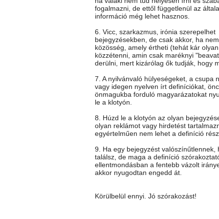
ha valaki nem tud helyesen írni és szab
fogalmazni, de ettől függetlenül az általa
információ még lehet hasznos.
6. Vicc, szarkazmus, irónia szerepelhet
bejegyzésekben, de csak akkor, ha nem 
közösség, amely értheti (tehát kár olya
közzétenni, amin csak maréknyi "beavato
derülni, mert kizárólag ők tudják, hogy mi
7. A nyilvánvaló hülyeségeket, a csupa 
vagy idegen nyelven írt definíciókat, önc
önmagukba forduló magyarázatokat ny
le a klotyón.
8. Húzd le a klotyón az olyan bejegyzés
olyan reklámot vagy hirdetést tartalmaz
egyértelműen nem lehet a definíció rész
9. Ha egy bejegyzést valószínűtlennek
találsz, de maga a definíció szórakoztat
ellentmondásban a fentebb vázolt iránye
akkor nyugodtan engedd át.
Körülbelül ennyi. Jó szórakozást!