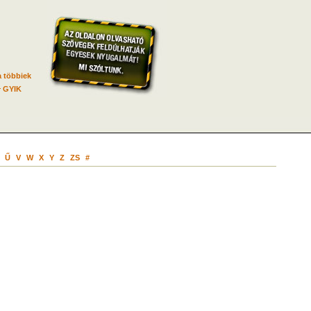
 többiek
GYIK
Ű
V
W
X
Y
Z
ZS
#