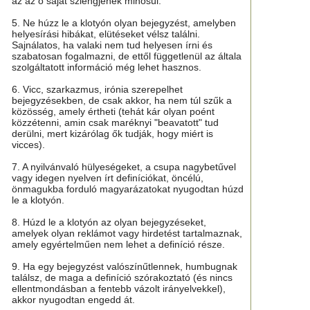
az az ő saját szlengjének minősül.
5. Ne húzz le a klotyón olyan bejegyzést, amelyben
helyesírási hibákat, elütéseket vélsz találni.
Sajnálatos, ha valaki nem tud helyesen írni és
szabatosan fogalmazni, de ettől függetlenül az általa
szolgáltatott információ még lehet hasznos.
6. Vicc, szarkazmus, irónia szerepelhet
bejegyzésekben, de csak akkor, ha nem túl szűk a
közösség, amely értheti (tehát kár olyan poént
közzétenni, amin csak maréknyi "beavatott" tud
derülni, mert kizárólag ők tudják, hogy miért is
vicces).
7. A nyilvánvaló hülyeségeket, a csupa nagybetűvel
vagy idegen nyelven írt definíciókat, öncélú,
önmagukba forduló magyarázatokat nyugodtan húzd
le a klotyón.
8. Húzd le a klotyón az olyan bejegyzéseket,
amelyek olyan reklámot vagy hirdetést tartalmaznak,
amely egyértelműen nem lehet a definíció része.
9. Ha egy bejegyzést valószínűtlennek, humbugnak
találsz, de maga a definíció szórakoztató (és nincs
ellentmondásban a fentebb vázolt irányelvekkel),
akkor nyugodtan engedd át.