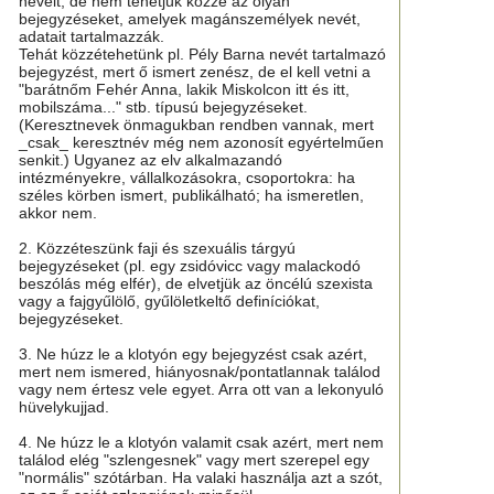
neveit, de nem tehetjük közzé az olyan
bejegyzéseket, amelyek magánszemélyek nevét,
adatait tartalmazzák.
Tehát közzétehetünk pl. Pély Barna nevét tartalmazó
bejegyzést, mert ő ismert zenész, de el kell vetni a
"barátnőm Fehér Anna, lakik Miskolcon itt és itt,
mobilszáma..." stb. típusú bejegyzéseket.
(Keresztnevek önmagukban rendben vannak, mert
_csak_ keresztnév még nem azonosít egyértelműen
senkit.) Ugyanez az elv alkalmazandó
intézményekre, vállalkozásokra, csoportokra: ha
széles körben ismert, publikálható; ha ismeretlen,
akkor nem.
2. Közzéteszünk faji és szexuális tárgyú
bejegyzéseket (pl. egy zsidóvicc vagy malackodó
beszólás még elfér), de elvetjük az öncélú szexista
vagy a fajgyűlölő, gyűlöletkeltő definíciókat,
bejegyzéseket.
3. Ne húzz le a klotyón egy bejegyzést csak azért,
mert nem ismered, hiányosnak/pontatlannak találod
vagy nem értesz vele egyet. Arra ott van a lekonyuló
hüvelykujjad.
4. Ne húzz le a klotyón valamit csak azért, mert nem
találod elég "szlengesnek" vagy mert szerepel egy
"normális" szótárban. Ha valaki használja azt a szót,