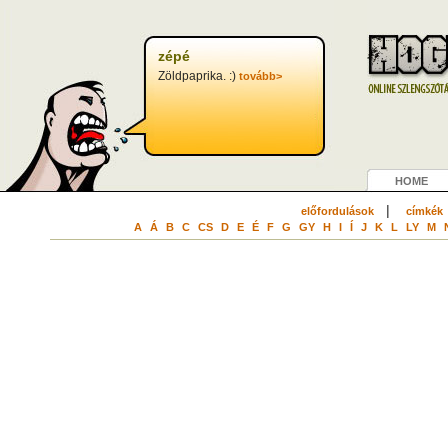
zépé
Zöldpaprika. :)
tovább>
HOME
|
előfordulások
címkék
A
Á
B
C
CS
D
E
É
F
G
GY
H
I
Í
J
K
L
LY
M