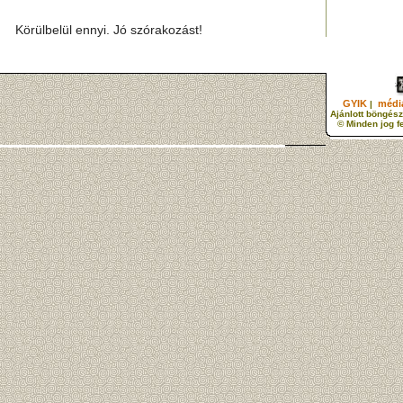
Körülbelül ennyi. Jó szórakozást!
GYIK
média
|
Ajánlott böngész
© Minden jog f