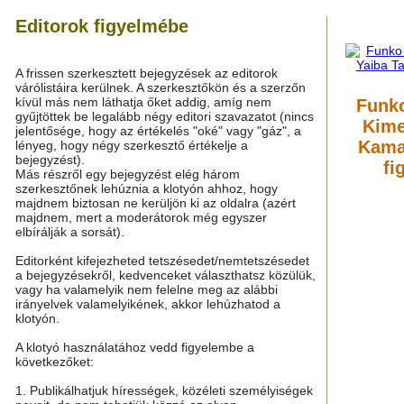
Editorok figyelmébe
A frissen szerkesztett bejegyzések az editorok
várólistáira kerülnek. A szerkesztőkön és a szerzőn
kívül más nem láthatja őket addig, amíg nem
Funk
gyűjtöttek be legalább négy editori szavazatot (nincs
Kime
jelentősége, hogy az értékelés "oké" vagy "gáz", a
Kama
lényeg, hogy négy szerkesztő értékelje a
bejegyzést).
fi
Más részről egy bejegyzést elég három
szerkesztőnek lehúznia a klotyón ahhoz, hogy
majdnem biztosan ne kerüljön ki az oldalra (azért
majdnem, mert a moderátorok még egyszer
elbírálják a sorsát).
Editorként kifejezheted tetszésedet/nemtetszésedet
a bejegyzésekről, kedvenceket választhatsz közülük,
vagy ha valamelyik nem felelne meg az alábbi
irányelvek valamelyikének, akkor lehúzhatod a
klotyón.
A klotyó használatához vedd figyelembe a
következőket:
1. Publikálhatjuk hírességek, közéleti személyiségek