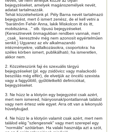
neveit, de nem tehetjük közzé az olyan
bejegyzéseket, amelyek magánszemélyek nevét,
adatait tartalmazzák.
Tehát közzétehetünk pl. Pély Barna nevét tartalmazó
bejegyzést, mert ő ismert zenész, de el kell vetni a
"barátnőm Fehér Anna, lakik Miskolcon itt és itt,
mobilszáma..." stb. típusú bejegyzéseket.
(Keresztnevek önmagukban rendben vannak, mert
_csak_ keresztnév még nem azonosít egyértelműen
senkit.) Ugyanez az elv alkalmazandó
intézményekre, vállalkozásokra, csoportokra: ha
széles körben ismert, publikálható; ha ismeretlen,
akkor nem.
2. Közzéteszünk faji és szexuális tárgyú
bejegyzéseket (pl. egy zsidóvicc vagy malackodó
beszólás még elfér), de elvetjük az öncélú szexista
vagy a fajgyűlölő, gyűlöletkeltő definíciókat,
bejegyzéseket.
3. Ne húzz le a klotyón egy bejegyzést csak azért,
mert nem ismered, hiányosnak/pontatlannak találod
vagy nem értesz vele egyet. Arra ott van a lekonyuló
hüvelykujjad.
4. Ne húzz le a klotyón valamit csak azért, mert nem
találod elég "szlengesnek" vagy mert szerepel egy
"normális" szótárban. Ha valaki használja azt a szót,