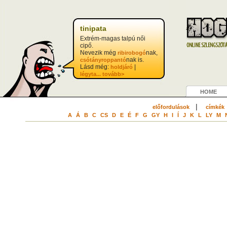
tinipata
Extrém-magas talpú női
cipő.
Nevezik még
nak,
ribirobogó
nak is.
csótányroppantó
Lásd még:
|
holdjáró
légyta...
tovább>
HOME
|
előfordulások
címkék
A
Á
B
C
CS
D
E
É
F
G
GY
H
I
Í
J
K
L
LY
M