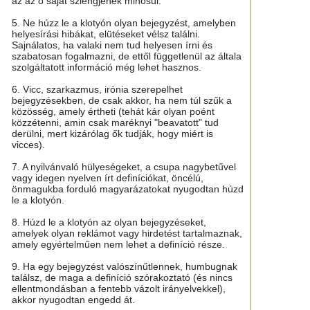
az az ő saját szlengjének minősül.
5. Ne húzz le a klotyón olyan bejegyzést, amelyben
helyesírási hibákat, elütéseket vélsz találni.
Sajnálatos, ha valaki nem tud helyesen írni és
szabatosan fogalmazni, de ettől függetlenül az általa
szolgáltatott információ még lehet hasznos.
6. Vicc, szarkazmus, irónia szerepelhet
bejegyzésekben, de csak akkor, ha nem túl szűk a
közösség, amely értheti (tehát kár olyan poént
közzétenni, amin csak maréknyi "beavatott" tud
derülni, mert kizárólag ők tudják, hogy miért is
vicces).
7. A nyilvánvaló hülyeségeket, a csupa nagybetűvel
vagy idegen nyelven írt definíciókat, öncélú,
önmagukba forduló magyarázatokat nyugodtan húzd
le a klotyón.
8. Húzd le a klotyón az olyan bejegyzéseket,
amelyek olyan reklámot vagy hirdetést tartalmaznak,
amely egyértelműen nem lehet a definíció része.
9. Ha egy bejegyzést valószínűtlennek, humbugnak
találsz, de maga a definíció szórakoztató (és nincs
ellentmondásban a fentebb vázolt irányelvekkel),
akkor nyugodtan engedd át.