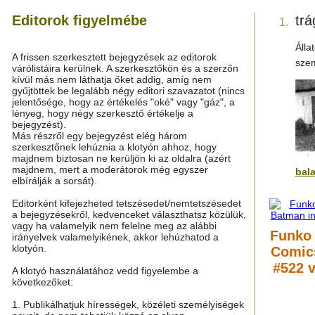
Editorok figyelmébe
tr
1.
Áll
A frissen szerkesztett bejegyzések az editorok
szem
várólistáira kerülnek. A szerkesztőkön és a szerzőn
kívül más nem láthatja őket addig, amíg nem
gyűjtöttek be legalább négy editori szavazatot (nincs
jelentősége, hogy az értékelés "oké" vagy "gáz", a
lényeg, hogy négy szerkesztő értékelje a
bejegyzést).
Más részről egy bejegyzést elég három
szerkesztőnek lehúznia a klotyón ahhoz, hogy
majdnem biztosan ne kerüljön ki az oldalra (azért
majdnem, mert a moderátorok még egyszer
bal
elbírálják a sorsát).
Editorként kifejezheted tetszésedet/nemtetszésedet
a bejegyzésekről, kedvenceket választhatsz közülük,
vagy ha valamelyik nem felelne meg az alábbi
Funko
irányelvek valamelyikének, akkor lehúzhatod a
klotyón.
Comic
#522 v
A klotyó használatához vedd figyelembe a
következőket:
1. Publikálhatjuk hírességek, közéleti személyiségek