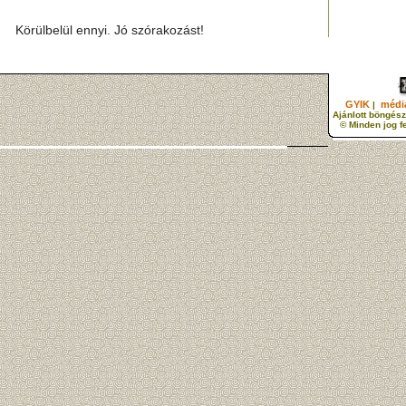
Körülbelül ennyi. Jó szórakozást!
GYIK
média
|
Ajánlott böngész
© Minden jog f