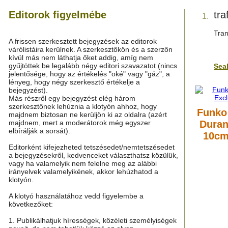
Editorok figyelmébe
tra
1.
Tran
A frissen szerkesztett bejegyzések az editorok
várólistáira kerülnek. A szerkesztőkön és a szerzőn
kívül más nem láthatja őket addig, amíg nem
gyűjtöttek be legalább négy editori szavazatot (nincs
Sea
jelentősége, hogy az értékelés "oké" vagy "gáz", a
lényeg, hogy négy szerkesztő értékelje a
bejegyzést).
Más részről egy bejegyzést elég három
szerkesztőnek lehúznia a klotyón ahhoz, hogy
Funko
majdnem biztosan ne kerüljön ki az oldalra (azért
majdnem, mert a moderátorok még egyszer
Duran
elbírálják a sorsát).
10cm
Editorként kifejezheted tetszésedet/nemtetszésedet
a bejegyzésekről, kedvenceket választhatsz közülük,
vagy ha valamelyik nem felelne meg az alábbi
irányelvek valamelyikének, akkor lehúzhatod a
klotyón.
A klotyó használatához vedd figyelembe a
következőket:
1. Publikálhatjuk hírességek, közéleti személyiségek