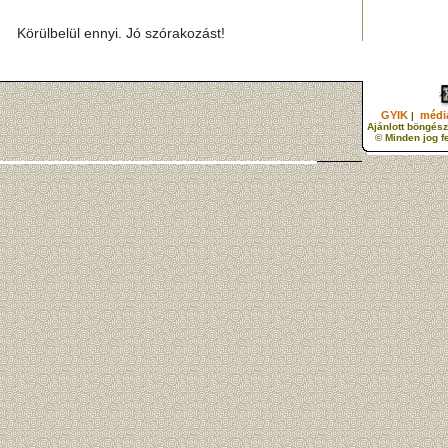
Körülbelül ennyi. Jó szórakozást!
GYIK
média
|
Ajánlott böngész
© Minden jog f