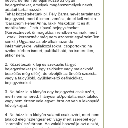
neveit, de nem tehetjük közzé az olyan
bejegyzéseket, amelyek magánszemélyek nevét,
adatait tartalmazzák.
Tehát közzétehetünk pl. Pély Barna nevét tartalmazó
bejegyzést, mert ő ismert zenész, de el kell vetni a
"barátnőm Fehér Anna, lakik Miskolcon itt és itt,
mobilszáma..." stb. típusú bejegyzéseket.
(Keresztnevek önmagukban rendben vannak, mert
_csak_ keresztnév még nem azonosít egyértelműen
senkit.) Ugyanez az elv alkalmazandó
intézményekre, vállalkozásokra, csoportokra: ha
széles körben ismert, publikálható; ha ismeretlen,
akkor nem.
2. Közzéteszünk faji és szexuális tárgyú
bejegyzéseket (pl. egy zsidóvicc vagy malackodó
beszólás még elfér), de elvetjük az öncélú szexista
vagy a fajgyűlölő, gyűlöletkeltő definíciókat,
bejegyzéseket.
3. Ne húzz le a klotyón egy bejegyzést csak azért,
mert nem ismered, hiányosnak/pontatlannak találod
vagy nem értesz vele egyet. Arra ott van a lekonyuló
hüvelykujjad.
4. Ne húzz le a klotyón valamit csak azért, mert nem
találod elég "szlengesnek" vagy mert szerepel egy
"normális" szótárban. Ha valaki használja azt a szót,