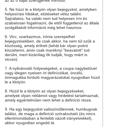
az az ő saját szlengjének minősül.
5. Ne húzz le a klotyón olyan bejegyzést, amelyben
helyesírási hibákat, elütéseket vélsz találni.
Sajnálatos, ha valaki nem tud helyesen írni és
szabatosan fogalmazni, de ettől függetlenül az általa
szolgáltatott információ még lehet hasznos.
6. Vicc, szarkazmus, irónia szerepelhet
bejegyzésekben, de csak akkor, ha nem túl szűk a
közösség, amely értheti (tehát kár olyan poént
közzétenni, amin csak maréknyi "beavatott" tud
derülni, mert kizárólag ők tudják, hogy miért is
vicces).
7. A nyilvánvaló hülyeségeket, a csupa nagybetűvel
vagy idegen nyelven írt definíciókat, öncélú,
önmagukba forduló magyarázatokat nyugodtan húzd
le a klotyón.
8. Húzd le a klotyón az olyan bejegyzéseket,
amelyek olyan reklámot vagy hirdetést tartalmaznak,
amely egyértelműen nem lehet a definíció része.
9. Ha egy bejegyzést valószínűtlennek, humbugnak
találsz, de maga a definíció szórakoztató (és nincs
ellentmondásban a fentebb vázolt irányelvekkel),
akkor nyugodtan engedd át.