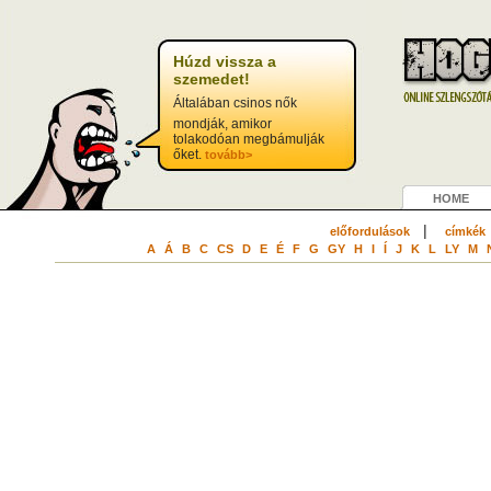
Húzd vissza a
szemedet!
Általában csinos nők
mondják, amikor
tolakodóan megbámulják
őket.
tovább>
HOME
|
előfordulások
címkék
A
Á
B
C
CS
D
E
É
F
G
GY
H
I
Í
J
K
L
LY
M