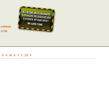
 többiek
GYIK
Ű
V
W
X
Y
Z
ZS
#