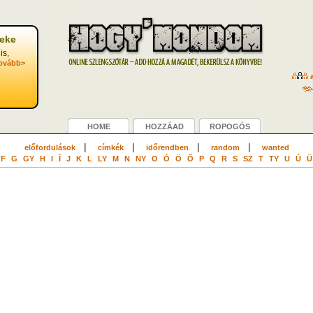
reke
is,
ovább>
a
HOME
HOZZÁAD
ROPOGÓS
|
|
|
|
előfordulások
címkék
időrendben
random
wanted
F
G
GY
H
I
Í
J
K
L
LY
M
N
NY
O
Ó
Ö
Ő
P
Q
R
S
SZ
T
TY
U
Ú
Ü