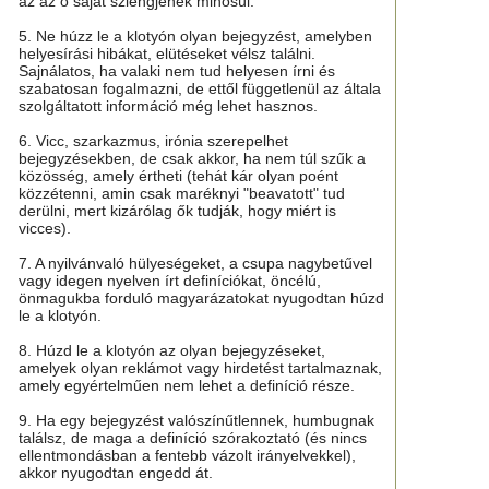
az az ő saját szlengjének minősül.
5. Ne húzz le a klotyón olyan bejegyzést, amelyben
helyesírási hibákat, elütéseket vélsz találni.
Sajnálatos, ha valaki nem tud helyesen írni és
szabatosan fogalmazni, de ettől függetlenül az általa
szolgáltatott információ még lehet hasznos.
6. Vicc, szarkazmus, irónia szerepelhet
bejegyzésekben, de csak akkor, ha nem túl szűk a
közösség, amely értheti (tehát kár olyan poént
közzétenni, amin csak maréknyi "beavatott" tud
derülni, mert kizárólag ők tudják, hogy miért is
vicces).
7. A nyilvánvaló hülyeségeket, a csupa nagybetűvel
vagy idegen nyelven írt definíciókat, öncélú,
önmagukba forduló magyarázatokat nyugodtan húzd
le a klotyón.
8. Húzd le a klotyón az olyan bejegyzéseket,
amelyek olyan reklámot vagy hirdetést tartalmaznak,
amely egyértelműen nem lehet a definíció része.
9. Ha egy bejegyzést valószínűtlennek, humbugnak
találsz, de maga a definíció szórakoztató (és nincs
ellentmondásban a fentebb vázolt irányelvekkel),
akkor nyugodtan engedd át.