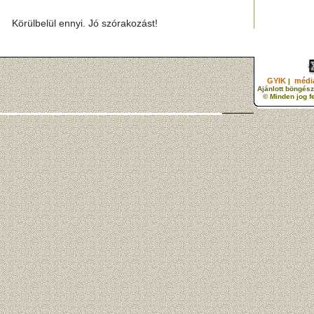
Körülbelül ennyi. Jó szórakozást!
GYIK
média
|
Ajánlott böngész
© Minden jog f