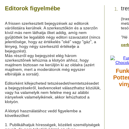
Editorok figyelmébe
tre
1.
(tra
A frissen szerkesztett bejegyzések az editorok
metá
várólistáira kerülnek. A szerkesztőkön és a szerzőn
tesó
kívül más nem láthatja őket addig, amíg nem
gyűjtöttek be legalább négy editori szavazatot (nincs
"Hé 
jelentősége, hogy az értékelés "oké" vagy "gáz", a
cer
lényeg, hogy négy szerkesztő értékelje a
bejegyzést).
Más részről egy bejegyzést elég három
szerkesztőnek lehúznia a klotyón ahhoz, hogy
majdnem biztosan ne kerüljön ki az oldalra (azért
majdnem, mert a moderátorok még egyszer
Funk
elbírálják a sorsát).
Potte
Editorként kifejezheted tetszésedet/nemtetszésedet
vin
a bejegyzésekről, kedvenceket választhatsz közülük,
vagy ha valamelyik nem felelne meg az alábbi
irányelvek valamelyikének, akkor lehúzhatod a
klotyón.
A klotyó használatához vedd figyelembe a
következőket:
1. Publikálhatjuk hírességek, közéleti személyiségek