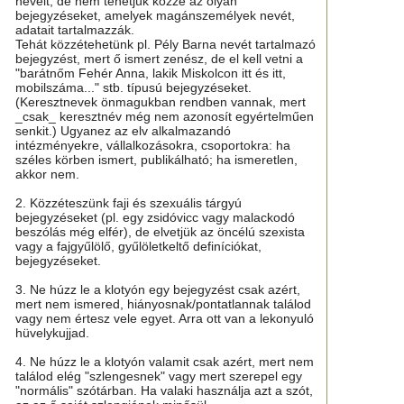
neveit, de nem tehetjük közzé az olyan
bejegyzéseket, amelyek magánszemélyek nevét,
adatait tartalmazzák.
Tehát közzétehetünk pl. Pély Barna nevét tartalmazó
bejegyzést, mert ő ismert zenész, de el kell vetni a
"barátnőm Fehér Anna, lakik Miskolcon itt és itt,
mobilszáma..." stb. típusú bejegyzéseket.
(Keresztnevek önmagukban rendben vannak, mert
_csak_ keresztnév még nem azonosít egyértelműen
senkit.) Ugyanez az elv alkalmazandó
intézményekre, vállalkozásokra, csoportokra: ha
széles körben ismert, publikálható; ha ismeretlen,
akkor nem.
2. Közzéteszünk faji és szexuális tárgyú
bejegyzéseket (pl. egy zsidóvicc vagy malackodó
beszólás még elfér), de elvetjük az öncélú szexista
vagy a fajgyűlölő, gyűlöletkeltő definíciókat,
bejegyzéseket.
3. Ne húzz le a klotyón egy bejegyzést csak azért,
mert nem ismered, hiányosnak/pontatlannak találod
vagy nem értesz vele egyet. Arra ott van a lekonyuló
hüvelykujjad.
4. Ne húzz le a klotyón valamit csak azért, mert nem
találod elég "szlengesnek" vagy mert szerepel egy
"normális" szótárban. Ha valaki használja azt a szót,