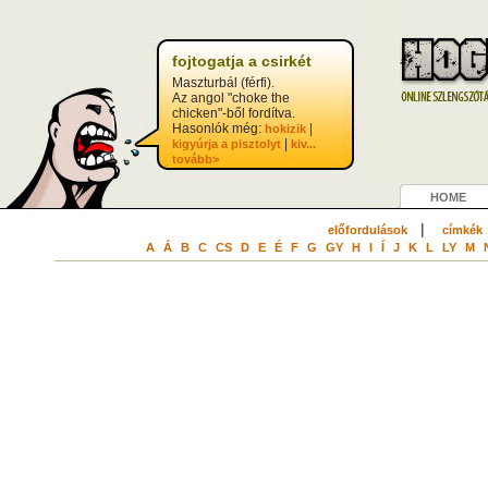
fojtogatja a csirkét
Maszturbál (férfi).
Az angol "choke the
chicken"-ből fordítva.
Hasonlók még:
|
hokizik
|
kigyúrja a pisztolyt
kiv...
tovább>
HOME
|
előfordulások
címkék
A
Á
B
C
CS
D
E
É
F
G
GY
H
I
Í
J
K
L
LY
M