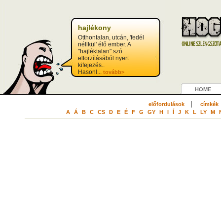
hajlékony
Otthontalan, utcán, 'fedél
néllkül' élő ember. A
"hajléktalan" szó
eltorzításából nyert
kifejezés..
Hasonl...
tovább>
HOME
|
előfordulások
címkék
A
Á
B
C
CS
D
E
É
F
G
GY
H
I
Í
J
K
L
LY
M