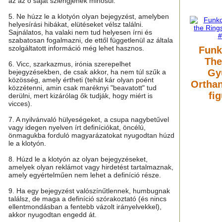
az az ő saját szlengjének minősül.
5. Ne húzz le a klotyón olyan bejegyzést, amelyben
helyesírási hibákat, elütéseket vélsz találni.
Sajnálatos, ha valaki nem tud helyesen írni és
szabatosan fogalmazni, de ettől függetlenül az általa
szolgáltatott információ még lehet hasznos.
Funk
The
6. Vicc, szarkazmus, irónia szerepelhet
Gy
bejegyzésekben, de csak akkor, ha nem túl szűk a
közösség, amely értheti (tehát kár olyan poént
Orthan
közzétenni, amin csak maréknyi "beavatott" tud
fi
derülni, mert kizárólag ők tudják, hogy miért is
vicces).
7. A nyilvánvaló hülyeségeket, a csupa nagybetűvel
vagy idegen nyelven írt definíciókat, öncélú,
önmagukba forduló magyarázatokat nyugodtan húzd
le a klotyón.
8. Húzd le a klotyón az olyan bejegyzéseket,
amelyek olyan reklámot vagy hirdetést tartalmaznak,
amely egyértelműen nem lehet a definíció része.
9. Ha egy bejegyzést valószínűtlennek, humbugnak
találsz, de maga a definíció szórakoztató (és nincs
ellentmondásban a fentebb vázolt irányelvekkel),
akkor nyugodtan engedd át.