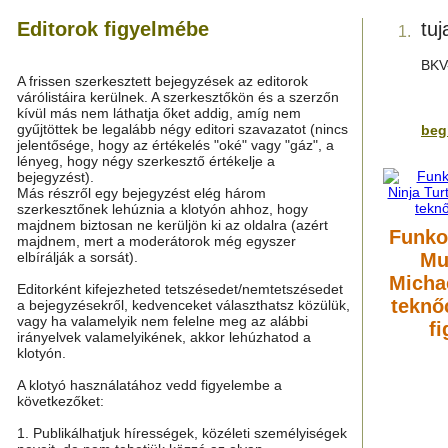
Editorok figyelmébe
tuj
1.
BKV-
A frissen szerkesztett bejegyzések az editorok
várólistáira kerülnek. A szerkesztőkön és a szerzőn
kívül más nem láthatja őket addig, amíg nem
gyűjtöttek be legalább négy editori szavazatot (nincs
beg
jelentősége, hogy az értékelés "oké" vagy "gáz", a
lényeg, hogy négy szerkesztő értékelje a
bejegyzést).
Más részről egy bejegyzést elég három
szerkesztőnek lehúznia a klotyón ahhoz, hogy
majdnem biztosan ne kerüljön ki az oldalra (azért
Funko
majdnem, mert a moderátorok még egyszer
elbírálják a sorsát).
Mu
Michae
Editorként kifejezheted tetszésedet/nemtetszésedet
teknő
a bejegyzésekről, kedvenceket választhatsz közülük,
vagy ha valamelyik nem felelne meg az alábbi
fi
irányelvek valamelyikének, akkor lehúzhatod a
klotyón.
A klotyó használatához vedd figyelembe a
következőket:
1. Publikálhatjuk hírességek, közéleti személyiségek