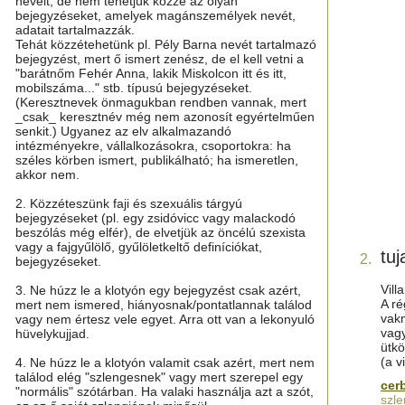
neveit, de nem tehetjük közzé az olyan
bejegyzéseket, amelyek magánszemélyek nevét,
adatait tartalmazzák.
Tehát közzétehetünk pl. Pély Barna nevét tartalmazó
bejegyzést, mert ő ismert zenész, de el kell vetni a
"barátnőm Fehér Anna, lakik Miskolcon itt és itt,
mobilszáma..." stb. típusú bejegyzéseket.
(Keresztnevek önmagukban rendben vannak, mert
_csak_ keresztnév még nem azonosít egyértelműen
senkit.) Ugyanez az elv alkalmazandó
intézményekre, vállalkozásokra, csoportokra: ha
széles körben ismert, publikálható; ha ismeretlen,
akkor nem.
2. Közzéteszünk faji és szexuális tárgyú
bejegyzéseket (pl. egy zsidóvicc vagy malackodó
beszólás még elfér), de elvetjük az öncélú szexista
vagy a fajgyűlölő, gyűlöletkeltő definíciókat,
tuj
2.
bejegyzéseket.
Vill
3. Ne húzz le a klotyón egy bejegyzést csak azért,
A ré
mert nem ismered, hiányosnak/pontatlannak találod
vak
vagy nem értesz vele egyet. Arra ott van a lekonyuló
vagy
hüvelykujjad.
ütkö
(a v
4. Ne húzz le a klotyón valamit csak azért, mert nem
találod elég "szlengesnek" vagy mert szerepel egy
cer
"normális" szótárban. Ha valaki használja azt a szót,
szle