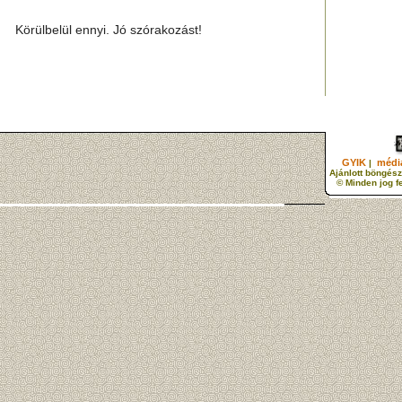
Körülbelül ennyi. Jó szórakozást!
GYIK
média
|
Ajánlott böngész
© Minden jog f