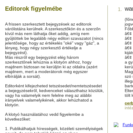
Editorok figyelmébe
wa
1.
(főn
A frissen szerkesztett bejegyzések az editorok
jogv
várólistáira kerülnek. A szerkesztőkön és a szerzőn
Főbb
kívül más nem láthatja őket addig, amíg nem
â€¢
gyűjtöttek be legalább négy editori szavazatot (nincs
â€¢
jelentősége, hogy az értékelés "oké" vagy "gáz", a
â€¢
lényeg, hogy négy szerkesztő értékelje a
â€¢
bejegyzést).
kijá
Más részről egy bejegyzést elég három
â€¢
szerkesztőnek lehúznia a klotyón ahhoz, hogy
a gy
majdnem biztosan ne kerüljön ki az oldalra (azért
kerü
majdnem, mert a moderátorok még egyszer
Maga
elbírálják a sorsát).
szó 
ille
Editorként kifejezheted tetszésedet/nemtetszésedet
bart
a bejegyzésekről, kedvenceket választhatsz közülük,
Elte
vagy ha valamelyik nem felelne meg az alábbi
tölt 
irányelvek valamelyikének, akkor lehúzhatod a
cer
klotyón.
inté
A klotyó használatához vedd figyelembe a
következőket:
1. Publikálhatjuk hírességek, közéleti személyiségek