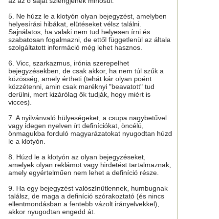
az az ő saját szlengjének minősül.
5. Ne húzz le a klotyón olyan bejegyzést, amelyben
helyesírási hibákat, elütéseket vélsz találni.
Sajnálatos, ha valaki nem tud helyesen írni és
szabatosan fogalmazni, de ettől függetlenül az általa
szolgáltatott információ még lehet hasznos.
6. Vicc, szarkazmus, irónia szerepelhet
bejegyzésekben, de csak akkor, ha nem túl szűk a
közösség, amely értheti (tehát kár olyan poént
közzétenni, amin csak maréknyi "beavatott" tud
derülni, mert kizárólag ők tudják, hogy miért is
vicces).
7. A nyilvánvaló hülyeségeket, a csupa nagybetűvel
vagy idegen nyelven írt definíciókat, öncélú,
önmagukba forduló magyarázatokat nyugodtan húzd
le a klotyón.
8. Húzd le a klotyón az olyan bejegyzéseket,
amelyek olyan reklámot vagy hirdetést tartalmaznak,
amely egyértelműen nem lehet a definíció része.
9. Ha egy bejegyzést valószínűtlennek, humbugnak
találsz, de maga a definíció szórakoztató (és nincs
ellentmondásban a fentebb vázolt irányelvekkel),
akkor nyugodtan engedd át.