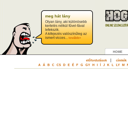
meg hát lány
Olyan lány, aki különösebb
kertelés nélkül fűvel-fával
lefekszik.
A kifejezés valószínűleg az
ismert vicces...
tovább>
HOME
|
előfordulások
címkék
A
Á
B
C
CS
D
E
É
F
G
GY
H
I
Í
J
K
L
LY
M