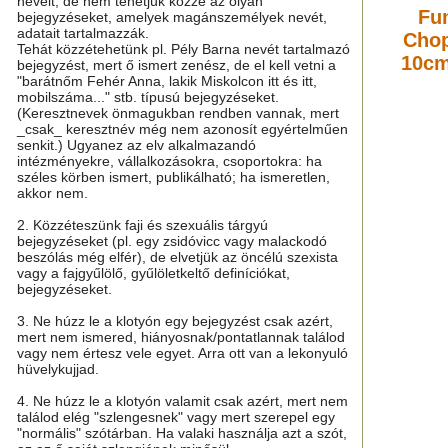
neveit, de nem tehetjük közzé az olyan
Fu
bejegyzéseket, amelyek magánszemélyek nevét,
adatait tartalmazzák.
Chop
Tehát közzétehetünk pl. Pély Barna nevét tartalmazó
10cm
bejegyzést, mert ő ismert zenész, de el kell vetni a
"barátnőm Fehér Anna, lakik Miskolcon itt és itt,
mobilszáma..." stb. típusú bejegyzéseket.
(Keresztnevek önmagukban rendben vannak, mert
_csak_ keresztnév még nem azonosít egyértelműen
senkit.) Ugyanez az elv alkalmazandó
intézményekre, vállalkozásokra, csoportokra: ha
széles körben ismert, publikálható; ha ismeretlen,
akkor nem.
2. Közzéteszünk faji és szexuális tárgyú
bejegyzéseket (pl. egy zsidóvicc vagy malackodó
beszólás még elfér), de elvetjük az öncélú szexista
vagy a fajgyűlölő, gyűlöletkeltő definíciókat,
bejegyzéseket.
3. Ne húzz le a klotyón egy bejegyzést csak azért,
mert nem ismered, hiányosnak/pontatlannak találod
vagy nem értesz vele egyet. Arra ott van a lekonyuló
hüvelykujjad.
4. Ne húzz le a klotyón valamit csak azért, mert nem
találod elég "szlengesnek" vagy mert szerepel egy
"normális" szótárban. Ha valaki használja azt a szót,