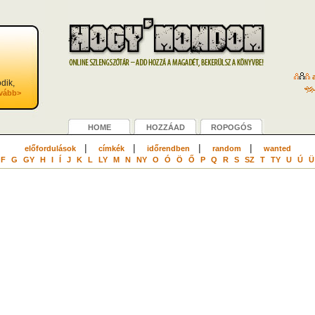
a
dik,
vább>
HOME
HOZZÁAD
ROPOGÓS
|
|
|
|
előfordulások
címkék
időrendben
random
wanted
F
G
GY
H
I
Í
J
K
L
LY
M
N
NY
O
Ó
Ö
Ő
P
Q
R
S
SZ
T
TY
U
Ú
Ü