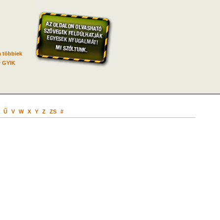
 többiek
GYIK
Ű
V
W
X
Y
Z
ZS
#