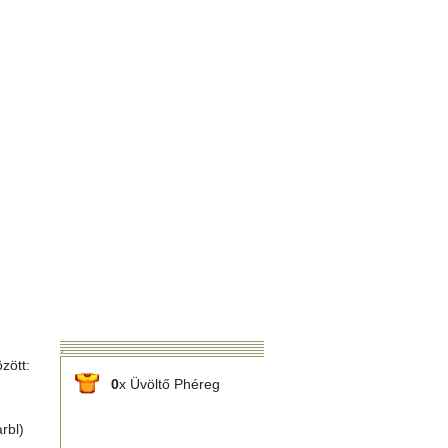
zött:
0
x Üvöltő Phéreg
rbl)