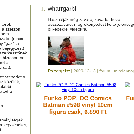
wharrgarbl
1.
Használják még zavaró, zavarba hozó,
itorok
összezavaró, megrökönyödést keltő jelenség
s a szerzőn
pl képekre, videókra.
g nem
azatot (nincs
y "gáz", a
a bejegyzést).
 szerkesztőnek
m biztosan ne
ert a
rsát).
Poltergeist
| 2009-12-13 | fórum | mindenna
tetszésedet a
sz közülük,
alábbi
hatod a
Funko POP! DC Comics
Fu
Batman #598 vinyl 10cm
 a
figura
csak, 6.890 Ft
zemélyiségek
bejegyzéseket,
t