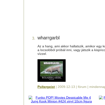
wharrgarbl
3.
Az a hang, ami akkor hallatszik, amikor egy k
a locsolóból próbál inni, vagy játszik a kispric
vízzel.
Poltergeist
| 2009-12-13 | fórum | mindenna