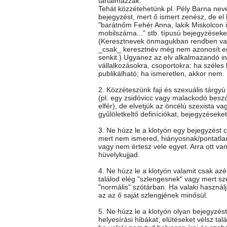
tartalmazzák.
Tehát közzétehetünk pl. Pély Barna nev
bejegyzést, mert ő ismert zenész, de el k
"barátnőm Fehér Anna, lakik Miskolcon itt
mobilszáma..." stb. típusú bejegyzéseke
(Keresztnevek önmagukban rendben va
_csak_ keresztnév még nem azonosít e
senkit.) Ugyanez az elv alkalmazandó i
vállalkozásokra, csoportokra: ha széles
publikálható; ha ismeretlen, akkor nem.
2. Közzéteszünk faji és szexuális tárgy
(pl. egy zsidóvicc vagy malackodó besz
elfér), de elvetjük az öncélú szexista vag
gyűlöletkeltő definíciókat, bejegyzéseket
3. Ne húzz le a klotyón egy bejegyzést c
mert nem ismered, hiányosnak/pontatla
vagy nem értesz vele egyet. Arra ott va
hüvelykujjad.
4. Ne húzz le a klotyón valamit csak az
találod elég "szlengesnek" vagy mert sz
"normális" szótárban. Ha valaki használj
az az ő saját szlengjének minősül.
5. Ne húzz le a klotyón olyan bejegyzés
helyesírási hibákat, elütéseket vélsz talá