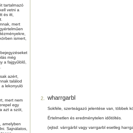
ét tartalmazó
ell vetni a
 és itt,
t.
nnak, mert
gyértelműen
ntézményekre,
 körben ismert,
ú bejegyzéseket
ólás még
y a fajgyűlölő,
.
sak azért,
nnak találod
n a lekonyuló
wharrgarbl
2.
ért, mert nem
erepel egy
Sokféle, szerteágazó jelentése van, többek kö
a azt a szót,
Értelmetlen és eredménytelen időtöltés.
t, amelyben
(ejtsd: várrgárbl vagy varrgarbl esetleg harrga
lni. Sajnálatos,