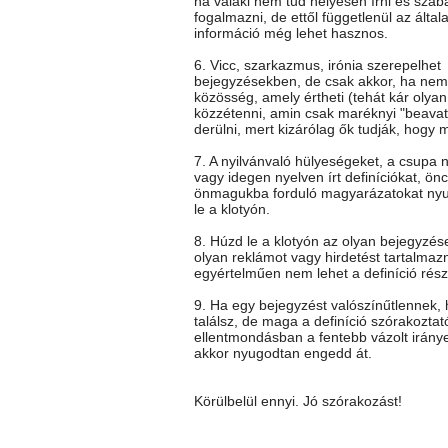
ha valaki nem tud helyesen írni és szab
fogalmazni, de ettől függetlenül az általa
információ még lehet hasznos.
6. Vicc, szarkazmus, irónia szerepelhet
bejegyzésekben, de csak akkor, ha nem 
közösség, amely értheti (tehát kár olya
közzétenni, amin csak maréknyi "beavato
derülni, mert kizárólag ők tudják, hogy mi
7. A nyilvánvaló hülyeségeket, a csupa 
vagy idegen nyelven írt definíciókat, önc
önmagukba forduló magyarázatokat ny
le a klotyón.
8. Húzd le a klotyón az olyan bejegyzés
olyan reklámot vagy hirdetést tartalmaz
egyértelműen nem lehet a definíció rész
9. Ha egy bejegyzést valószínűtlennek
találsz, de maga a definíció szórakoztat
ellentmondásban a fentebb vázolt iránye
akkor nyugodtan engedd át.
Körülbelül ennyi. Jó szórakozást!