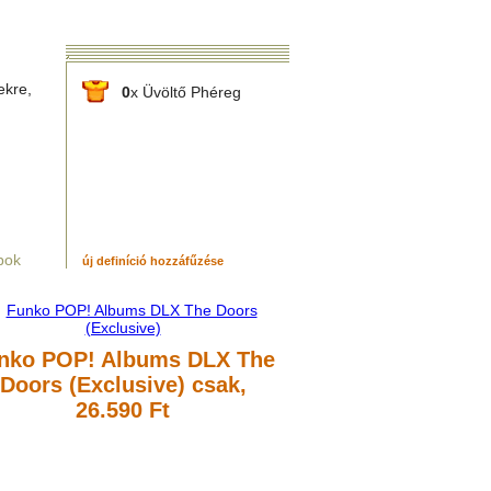
ekre,
0
x Üvöltő Phéreg
pok
új definíció hozzáfűzése
nko POP! Albums DLX The
Doors (Exclusive)
csak,
26.590 Ft