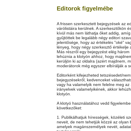
Editorok figyelmébe
A frissen szerkesztett bejegyzések az ed
várólistáira kerülnek. A szerkesztőkön é
kívül más nem láthatja őket addig, amí
gyűjtöttek be legalább négy editori szav
jelentősége, hogy az értékelés "oké" vag
lényeg, hogy négy szerkesztő értékelje 
Más részről egy bejegyzést elég három
lehúznia a klotyón ahhoz, hogy majdne
kerüljön ki az oldalra (azért majdnem, m
moderátorok még egyszer elbírálják a so
Editorként kifejezheted tetszésedet/nem
bejegyzésekről, kedvenceket választhat
vagy ha valamelyik nem felelne meg az 
irányelvek valamelyikének, akkor lehúz
klotyón.
A klotyó használatához vedd figyelembe
következőket:
1. Publikálhatjuk hírességek, közéleti s
neveit, de nem tehetjük közzé az olyan 
amelyek magánszemélyek nevét, adatai