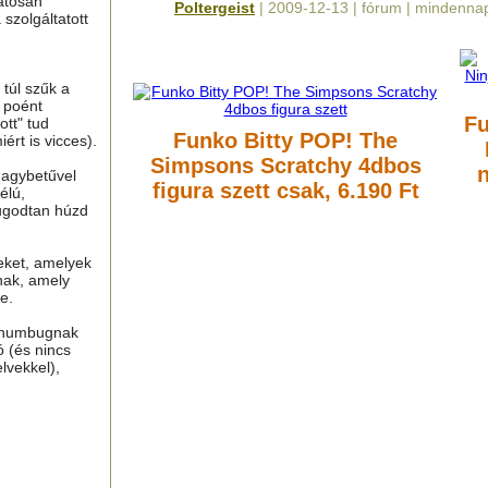
atosan
Poltergeist
| 2009-12-13 | fórum | mindenna
 szolgáltatott
túl szűk a
n poént
Fu
tt" tud
Funko Bitty POP! The
ért is vicces).
Simpsons Scratchy 4dbos
n
nagybetűvel
figura szett
csak, 6.190 Ft
élú,
ugodtan húzd
eket, amelyek
nak, amely
e.
, humbugnak
ó (és nincs
lvekkel),