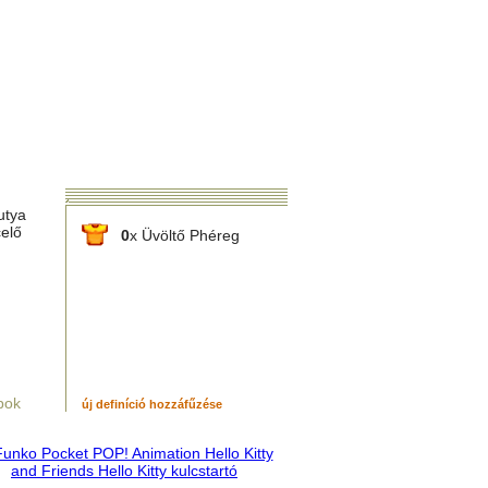
utya
celő
0
x Üvöltő Phéreg
pok
új definíció hozzáfűzése