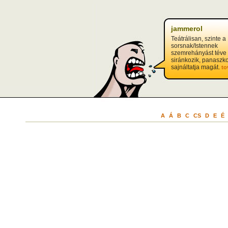
jammerol
Teátrálisan, szinte a
sorsnak/Istennek
szemrehányást téve
siránkozik, panaszko
sajnáltatja magát.
to
A
Á
B
C
CS
D
E
É