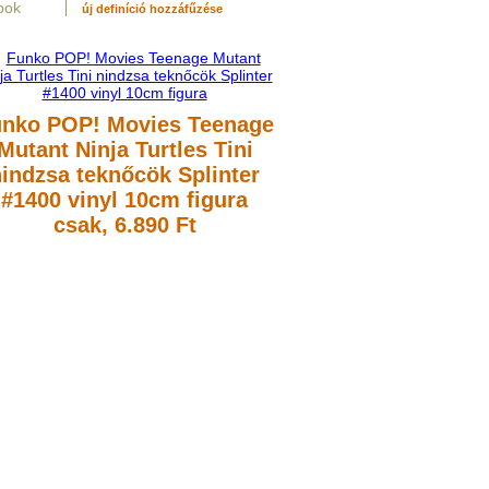
pok
új definíció hozzáfűzése
nko POP! Movies Teenage
Mutant Ninja Turtles Tini
indzsa teknőcök Splinter
#1400 vinyl 10cm figura
csak, 6.890 Ft