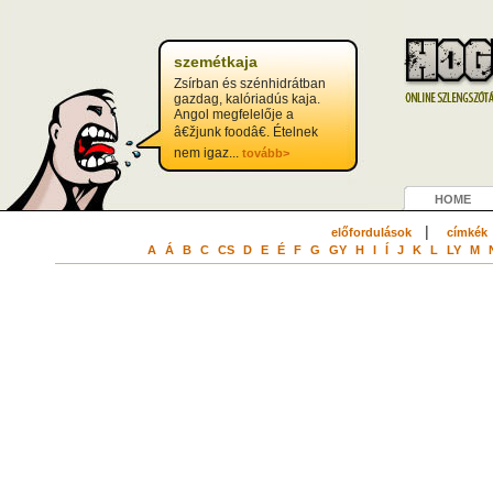
szemétkaja
Zsírban és szénhidrátban
gazdag, kalóriadús kaja.
Angol megfelelője a
â€žjunk foodâ€. Ételnek
nem igaz...
tovább>
HOME
|
előfordulások
címkék
A
Á
B
C
CS
D
E
É
F
G
GY
H
I
Í
J
K
L
LY
M