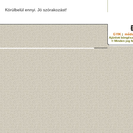
Körülbelül ennyi. Jó szórakozást!
GYIK
média
|
Ajánlott böngész
© Minden jog f