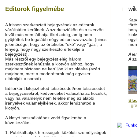
Editorok figyelmébe
wil
1.
Kapc
A frissen szerkesztett bejegyzések az editorok
töré
várólistáira kerülnek. A szerkesztőkön és a szerzőn
bony
kívül más nem láthatja őket addig, amíg nem
kiol
gyűjtöttek be legalább négy editori szavazatot (nincs
egyi
jelentősége, hogy az értékelés "oké" vagy "gáz", a
munk
lényeg, hogy négy szerkesztő értékelje a
bejegyzést).
A le
Más részről egy bejegyzést elég három
A sz
szerkesztőnek lehúznia a klotyón ahhoz, hogy
majdnem biztosan ne kerüljön ki az oldalra (azért
majdnem, mert a moderátorok még egyszer
elbírálják a sorsát).
Editorként kifejezheted tetszésedet/nemtetszésedet
a bejegyzésekről, kedvenceket választhatsz közülük,
vagy ha valamelyik nem felelne meg az alábbi
Bla
irányelvek valamelyikének, akkor lehúzhatod a
| gra
klotyón.
A klotyó használatához vedd figyelembe a
következőket:
1. Publikálhatjuk hírességek, közéleti személyiségek