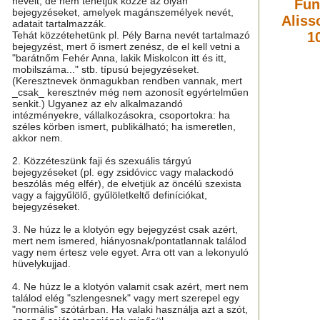
neveit, de nem tehetjük közzé az olyan
Fun
bejegyzéseket, amelyek magánszemélyek nevét,
Aliss
adatait tartalmazzák.
Tehát közzétehetünk pl. Pély Barna nevét tartalmazó
1
bejegyzést, mert ő ismert zenész, de el kell vetni a
"barátnőm Fehér Anna, lakik Miskolcon itt és itt,
mobilszáma..." stb. típusú bejegyzéseket.
(Keresztnevek önmagukban rendben vannak, mert
_csak_ keresztnév még nem azonosít egyértelműen
senkit.) Ugyanez az elv alkalmazandó
intézményekre, vállalkozásokra, csoportokra: ha
széles körben ismert, publikálható; ha ismeretlen,
akkor nem.
2. Közzéteszünk faji és szexuális tárgyú
bejegyzéseket (pl. egy zsidóvicc vagy malackodó
beszólás még elfér), de elvetjük az öncélú szexista
vagy a fajgyűlölő, gyűlöletkeltő definíciókat,
bejegyzéseket.
3. Ne húzz le a klotyón egy bejegyzést csak azért,
mert nem ismered, hiányosnak/pontatlannak találod
vagy nem értesz vele egyet. Arra ott van a lekonyuló
hüvelykujjad.
4. Ne húzz le a klotyón valamit csak azért, mert nem
találod elég "szlengesnek" vagy mert szerepel egy
"normális" szótárban. Ha valaki használja azt a szót,