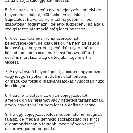
az az ő saját szlengjének minősül.
5. Ne húzz le a klotyón olyan bejegyzést, amelyben
helyesírási hibákat, elütéseket vélsz találni.
Sajnálatos, ha valaki nem tud helyesen írni és
szabatosan fogalmazni, de ettől függetlenül az általa
szolgáltatott információ még lehet hasznos.
6. Vicc, szarkazmus, irónia szerepelhet
bejegyzésekben, de csak akkor, ha nem túl szűk a
közösség, amely értheti (tehát kár olyan poént
közzétenni, amin csak maréknyi "beavatott" tud
derülni, mert kizárólag ők tudják, hogy miért is
vicces).
7. A nyilvánvaló hülyeségeket, a csupa nagybetűvel
vagy idegen nyelven írt definíciókat, öncélú,
önmagukba forduló magyarázatokat nyugodtan húzd
le a klotyón.
8. Húzd le a klotyón az olyan bejegyzéseket,
amelyek olyan reklámot vagy hirdetést tartalmaznak,
amely egyértelműen nem lehet a definíció része.
9. Ha egy bejegyzést valószínűtlennek, humbugnak
találsz, de maga a definíció szórakoztató (és nincs
ellentmondásban a fentebb vázolt irányelvekkel),
akkor nyugodtan engedd át.