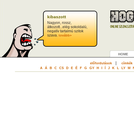
kibaszott
Nagyon, rossz,
átkozott...elég sokoldalú,
negatív tartalmú szitok
szava.
tovább>
HOME
|
előfordulások
címkék
A
Á
B
C
CS
D
E
É
F
G
GY
H
I
Í
J
K
L
LY
M