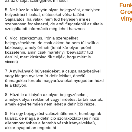
az az ő saját szlengjének minősül.
Funk
5. Ne húzz le a klotyón olyan bejegyzést, amelyben
Groo
helyesírási hibákat, elütéseket vélsz találni.
vin
Sajnálatos, ha valaki nem tud helyesen írni és
szabatosan fogalmazni, de ettől függetlenül az általa
szolgáltatott információ még lehet hasznos.
6. Vicc, szarkazmus, irónia szerepelhet
bejegyzésekben, de csak akkor, ha nem túl szűk a
közösség, amely értheti (tehát kár olyan poént
közzétenni, amin csak maréknyi "beavatott" tud
derülni, mert kizárólag ők tudják, hogy miért is
vicces).
7. A nyilvánvaló hülyeségeket, a csupa nagybetűvel
vagy idegen nyelven írt definíciókat, öncélú,
önmagukba forduló magyarázatokat nyugodtan húzd
le a klotyón.
8. Húzd le a klotyón az olyan bejegyzéseket,
amelyek olyan reklámot vagy hirdetést tartalmaznak,
amely egyértelműen nem lehet a definíció része.
9. Ha egy bejegyzést valószínűtlennek, humbugnak
találsz, de maga a definíció szórakoztató (és nincs
ellentmondásban a fentebb vázolt irányelvekkel),
akkor nyugodtan engedd át.