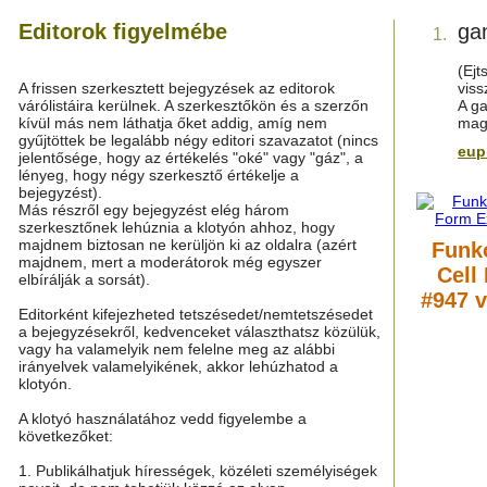
Editorok figyelmébe
ga
1.
(Ejt
A frissen szerkesztett bejegyzések az editorok
viss
várólistáira kerülnek. A szerkesztőkön és a szerzőn
A ga
kívül más nem láthatja őket addig, amíg nem
magy
gyűjtöttek be legalább négy editori szavazatot (nincs
eup
jelentősége, hogy az értékelés "oké" vagy "gáz", a
lényeg, hogy négy szerkesztő értékelje a
bejegyzést).
Más részről egy bejegyzést elég három
szerkesztőnek lehúznia a klotyón ahhoz, hogy
majdnem biztosan ne kerüljön ki az oldalra (azért
Funk
majdnem, mert a moderátorok még egyszer
Cell
elbírálják a sorsát).
#947 v
Editorként kifejezheted tetszésedet/nemtetszésedet
a bejegyzésekről, kedvenceket választhatsz közülük,
vagy ha valamelyik nem felelne meg az alábbi
irányelvek valamelyikének, akkor lehúzhatod a
klotyón.
A klotyó használatához vedd figyelembe a
következőket:
1. Publikálhatjuk hírességek, közéleti személyiségek