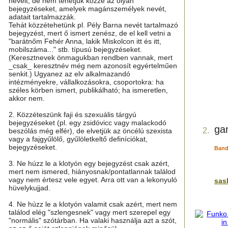
neveit, de nem tehetjük közzé az olyan
bejegyzéseket, amelyek magánszemélyek nevét,
adatait tartalmazzák.
Tehát közzétehetünk pl. Pély Barna nevét tartalmazó
bejegyzést, mert ő ismert zenész, de el kell vetni a
"barátnőm Fehér Anna, lakik Miskolcon itt és itt,
mobilszáma..." stb. típusú bejegyzéseket.
(Keresztnevek önmagukban rendben vannak, mert
_csak_ keresztnév még nem azonosít egyértelműen
senkit.) Ugyanez az elv alkalmazandó
intézményekre, vállalkozásokra, csoportokra: ha
széles körben ismert, publikálható; ha ismeretlen,
akkor nem.
2. Közzéteszünk faji és szexuális tárgyú
bejegyzéseket (pl. egy zsidóvicc vagy malackodó
ga
2.
beszólás még elfér), de elvetjük az öncélú szexista
vagy a fajgyűlölő, gyűlöletkeltő definíciókat,
bejegyzéseket.
Band
3. Ne húzz le a klotyón egy bejegyzést csak azért,
mert nem ismered, hiányosnak/pontatlannak találod
vagy nem értesz vele egyet. Arra ott van a lekonyuló
sas
hüvelykujjad.
4. Ne húzz le a klotyón valamit csak azért, mert nem
találod elég "szlengesnek" vagy mert szerepel egy
"normális" szótárban. Ha valaki használja azt a szót,