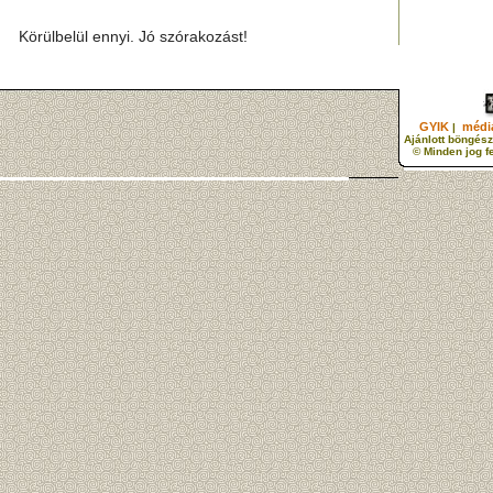
Körülbelül ennyi. Jó szórakozást!
GYIK
média
|
Ajánlott böngész
© Minden jog f