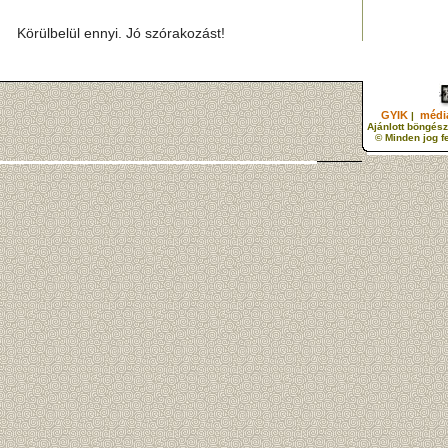
Körülbelül ennyi. Jó szórakozást!
GYIK
média
|
Ajánlott böngész
© Minden jog f