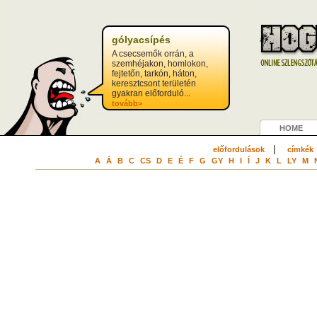
gólyacsípés
A csecsemők orrán, a
szemhéjakon, homlokon,
fejtetőn, tarkón, háton,
keresztcsont területén
gyakran előforduló...
tovább>
HOME
|
előfordulások
címkék
A
Á
B
C
CS
D
E
É
F
G
GY
H
I
Í
J
K
L
LY
M