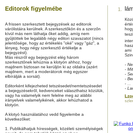
Editorok figyelmébe
lá
1.
Közö
A frissen szerkesztett bejegyzések az editorok
érté
várólistáira kerülnek. A szerkesztőkön és a szerzőn
hogy
kívül más nem láthatja őket addig, amíg nem
tesz
gyűjtöttek be legalább négy editori szavazatot (nincs
inte
jelentősége, hogy az értékelés "oké" vagy "gáz", a
hasz
lényeg, hogy négy szerkesztő értékelje a
ami 
bejegyzést).
Szin
Más részről egy bejegyzést elég három
szerkesztőnek lehúznia a klotyón ahhoz, hogy
- Ne
majdnem biztosan ne kerüljön ki az oldalra (azért
- Mi
majdnem, mert a moderátorok még egyszer
- Se
elbírálják a sorsát).
- Be
- ...
Editorként kifejezheted tetszésedet/nemtetszésedet
- La
a bejegyzésekről, kedvenceket választhatsz közülük,
vagy ha valamelyik nem felelne meg az alábbi
Lzo
irányelvek valamelyikének, akkor lehúzhatod a
szle
klotyón.
A klotyó használatához vedd figyelembe a
következőket:
1. Publikálhatjuk hírességek, közéleti személyiségek