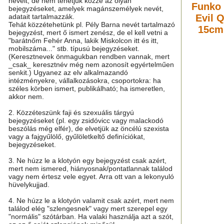
neveit, de nem tehetjük közzé az olyan
Funko 
bejegyzéseket, amelyek magánszemélyek nevét,
adatait tartalmazzák.
Evil 
Tehát közzétehetünk pl. Pély Barna nevét tartalmazó
15cm 
bejegyzést, mert ő ismert zenész, de el kell vetni a
"barátnőm Fehér Anna, lakik Miskolcon itt és itt,
mobilszáma..." stb. típusú bejegyzéseket.
(Keresztnevek önmagukban rendben vannak, mert
_csak_ keresztnév még nem azonosít egyértelműen
senkit.) Ugyanez az elv alkalmazandó
intézményekre, vállalkozásokra, csoportokra: ha
széles körben ismert, publikálható; ha ismeretlen,
akkor nem.
2. Közzéteszünk faji és szexuális tárgyú
bejegyzéseket (pl. egy zsidóvicc vagy malackodó
beszólás még elfér), de elvetjük az öncélú szexista
vagy a fajgyűlölő, gyűlöletkeltő definíciókat,
bejegyzéseket.
3. Ne húzz le a klotyón egy bejegyzést csak azért,
mert nem ismered, hiányosnak/pontatlannak találod
vagy nem értesz vele egyet. Arra ott van a lekonyuló
hüvelykujjad.
4. Ne húzz le a klotyón valamit csak azért, mert nem
találod elég "szlengesnek" vagy mert szerepel egy
"normális" szótárban. Ha valaki használja azt a szót,