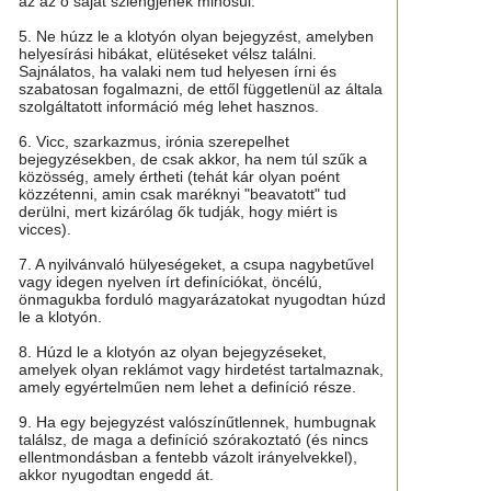
az az ő saját szlengjének minősül.
5. Ne húzz le a klotyón olyan bejegyzést, amelyben
helyesírási hibákat, elütéseket vélsz találni.
Sajnálatos, ha valaki nem tud helyesen írni és
szabatosan fogalmazni, de ettől függetlenül az általa
szolgáltatott információ még lehet hasznos.
6. Vicc, szarkazmus, irónia szerepelhet
bejegyzésekben, de csak akkor, ha nem túl szűk a
közösség, amely értheti (tehát kár olyan poént
közzétenni, amin csak maréknyi "beavatott" tud
derülni, mert kizárólag ők tudják, hogy miért is
vicces).
7. A nyilvánvaló hülyeségeket, a csupa nagybetűvel
vagy idegen nyelven írt definíciókat, öncélú,
önmagukba forduló magyarázatokat nyugodtan húzd
le a klotyón.
8. Húzd le a klotyón az olyan bejegyzéseket,
amelyek olyan reklámot vagy hirdetést tartalmaznak,
amely egyértelműen nem lehet a definíció része.
9. Ha egy bejegyzést valószínűtlennek, humbugnak
találsz, de maga a definíció szórakoztató (és nincs
ellentmondásban a fentebb vázolt irányelvekkel),
akkor nyugodtan engedd át.