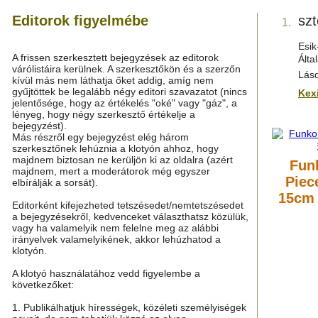
Editorok figyelmébe
szt
1.
Esik
A frissen szerkesztett bejegyzések az editorok
Ált
várólistáira kerülnek. A szerkesztőkön és a szerzőn
Lás
kívül más nem láthatja őket addig, amíg nem
gyűjtöttek be legalább négy editori szavazatot (nincs
Kex
jelentősége, hogy az értékelés "oké" vagy "gáz", a
lényeg, hogy négy szerkesztő értékelje a
bejegyzést).
Más részről egy bejegyzést elég három
szerkesztőnek lehúznia a klotyón ahhoz, hogy
majdnem biztosan ne kerüljön ki az oldalra (azért
Fun
majdnem, mert a moderátorok még egyszer
Piec
elbírálják a sorsát).
15cm 
Editorként kifejezheted tetszésedet/nemtetszésedet
a bejegyzésekről, kedvenceket választhatsz közülük,
vagy ha valamelyik nem felelne meg az alábbi
irányelvek valamelyikének, akkor lehúzhatod a
klotyón.
A klotyó használatához vedd figyelembe a
következőket:
1. Publikálhatjuk hírességek, közéleti személyiségek