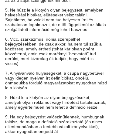
az az ő saját szlengjének minősül.
5. Ne húzz le a klotyón olyan bejegyzést, amelyben
helyesírási hibákat, elütéseket vélsz találni.
Sajnálatos, ha valaki nem tud helyesen írni és
szabatosan fogalmazni, de ettől függetlenül az általa
szolgáltatott információ még lehet hasznos.
6. Vicc, szarkazmus, irónia szerepelhet
bejegyzésekben, de csak akkor, ha nem túl szűk a
közösség, amely értheti (tehát kár olyan poént
közzétenni, amin csak maréknyi "beavatott" tud
derülni, mert kizárólag ők tudják, hogy miért is
vicces).
7. A nyilvánvaló hülyeségeket, a csupa nagybetűvel
vagy idegen nyelven írt definíciókat, öncélú,
önmagukba forduló magyarázatokat nyugodtan húzd
le a klotyón.
8. Húzd le a klotyón az olyan bejegyzéseket,
amelyek olyan reklámot vagy hirdetést tartalmaznak,
amely egyértelműen nem lehet a definíció része.
9. Ha egy bejegyzést valószínűtlennek, humbugnak
találsz, de maga a definíció szórakoztató (és nincs
ellentmondásban a fentebb vázolt irányelvekkel),
akkor nyugodtan engedd át.