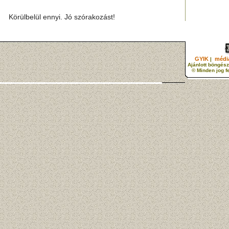
Körülbelül ennyi. Jó szórakozást!
GYIK
média
|
Ajánlott böngész
© Minden jog f