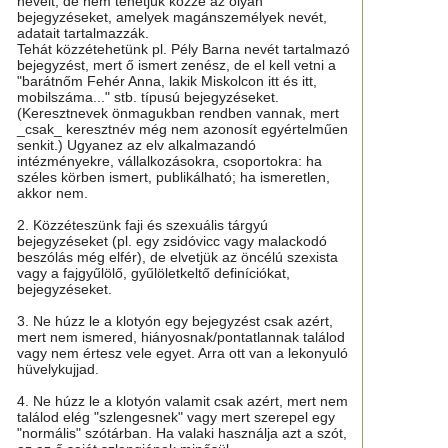
neveit, de nem tehetjük közzé az olyan
bejegyzéseket, amelyek magánszemélyek nevét,
adatait tartalmazzák.
Tehát közzétehetünk pl. Pély Barna nevét tartalmazó
bejegyzést, mert ő ismert zenész, de el kell vetni a
"barátnőm Fehér Anna, lakik Miskolcon itt és itt,
mobilszáma..." stb. típusú bejegyzéseket.
(Keresztnevek önmagukban rendben vannak, mert
_csak_ keresztnév még nem azonosít egyértelműen
senkit.) Ugyanez az elv alkalmazandó
intézményekre, vállalkozásokra, csoportokra: ha
széles körben ismert, publikálható; ha ismeretlen,
akkor nem.
2. Közzéteszünk faji és szexuális tárgyú
bejegyzéseket (pl. egy zsidóvicc vagy malackodó
beszólás még elfér), de elvetjük az öncélú szexista
vagy a fajgyűlölő, gyűlöletkeltő definíciókat,
bejegyzéseket.
3. Ne húzz le a klotyón egy bejegyzést csak azért,
mert nem ismered, hiányosnak/pontatlannak találod
vagy nem értesz vele egyet. Arra ott van a lekonyuló
hüvelykujjad.
4. Ne húzz le a klotyón valamit csak azért, mert nem
találod elég "szlengesnek" vagy mert szerepel egy
"normális" szótárban. Ha valaki használja azt a szót,