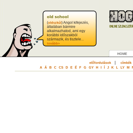
old school
(
) Angol kifejezés,
oldszkúl
általában bármire
alkalmazhatod, ami egy
korábbi időszakból
származik, és tisztele...
tovább>
HOME
|
előfordulások
címkék
A
Á
B
C
CS
D
E
É
F
G
GY
H
I
Í
J
K
L
LY
M