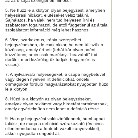
az az ő saját szlengjének minősül.
5. Ne húzz le a klotyón olyan bejegyzést, amelyben
helyesírási hibákat, elütéseket vélsz találni.
Sajnálatos, ha valaki nem tud helyesen írni és
szabatosan fogalmazni, de ettől függetlenül az általa
szolgáltatott információ még lehet hasznos.
6. Vicc, szarkazmus, irónia szerepelhet
bejegyzésekben, de csak akkor, ha nem túl szűk a
közösség, amely értheti (tehát kár olyan poént
közzétenni, amin csak maréknyi "beavatott" tud
derülni, mert kizárólag ők tudják, hogy miért is
vicces).
7. A nyilvánvaló hülyeségeket, a csupa nagybetűvel
vagy idegen nyelven írt definíciókat, öncélú,
önmagukba forduló magyarázatokat nyugodtan húzd
le a klotyón.
8. Húzd le a klotyón az olyan bejegyzéseket,
amelyek olyan reklámot vagy hirdetést tartalmaznak,
amely egyértelműen nem lehet a definíció része.
9. Ha egy bejegyzést valószínűtlennek, humbugnak
találsz, de maga a definíció szórakoztató (és nincs
ellentmondásban a fentebb vázolt irányelvekkel),
akkor nyugodtan engedd át.