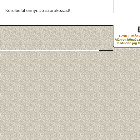
Körülbelül ennyi. Jó szórakozást!
GYIK
média
|
Ajánlott böngész
© Minden jog f