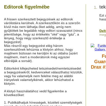
Editorok figyelmébe
te
1.
Ezt 
A frissen szerkesztett bejegyzések az editorok
hasz
várólistáira kerülnek. A szerkesztőkön és a szerzőn
kívül más nem láthatja őket addig, amíg nem
gyűjtöttek be legalább négy editori szavazatot (nincs
Del
jelentősége, hogy az értékelés "oké" vagy "gáz", a
megy
lényeg, hogy négy szerkesztő értékelje a
bejegyzést).
Más részről egy bejegyzést elég három
szerkesztőnek lehúznia a klotyón ahhoz, hogy
majdnem biztosan ne kerüljön ki az oldalra (azért
F
majdnem, mert a moderátorok még egyszer
elbírálják a sorsát).
Guard
Drax #
Editorként kifejezheted tetszésedet/nemtetszésedet
a bejegyzésekről, kedvenceket választhatsz közülük,
vagy ha valamelyik nem felelne meg az alábbi
irányelvek valamelyikének, akkor lehúzhatod a
klotyón.
A klotyó használatához vedd figyelembe a
következőket:
1. Publikálhatjuk hírességek, közéleti személyiségek