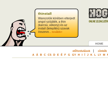
thinstall
Warezolók körében elterjedt
angol szójáték, a thin
(karcsú, vékony) és az
install (telepítés) szavak
összevo...
tovább>
HOME
|
előfordulások
címkék
A
Á
B
C
CS
D
E
É
F
G
GY
H
I
Í
J
K
L
LY
M