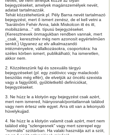
neveit, de nem tehetjük közzé az olyan
bejegyzéseket, amelyek magánszemélyek nevét,
adatait tartalmazzák.
Tehát közzétehetünk pl. Pély Barna nevét tartalmazó
bejegyzést, mert ő ismert zenész, de el kell vetni a
"barátnőm Fehér Anna, lakik Miskolcon itt és itt,
mobilszáma..." stb. típusú bejegyzéseket.
(Keresztnevek önmagukban rendben vannak, mert
_csak_ keresztnév még nem azonosít egyértelműen
senkit.) Ugyanez az elv alkalmazandó
intézményekre, vállalkozásokra, csoportokra: ha
széles körben ismert, publikálható; ha ismeretlen,
akkor nem.
2. Közzéteszünk faji és szexuális tárgyú
bejegyzéseket (pl. egy zsidóvicc vagy malackodó
beszólás még elfér), de elvetjük az öncélú szexista
vagy a fajgyűlölő, gyűlöletkeltő definíciókat,
bejegyzéseket.
3. Ne húzz le a klotyón egy bejegyzést csak azért,
mert nem ismered, hiányosnak/pontatlannak találod
vagy nem értesz vele egyet. Arra ott van a lekonyuló
hüvelykujjad.
4. Ne húzz le a klotyón valamit csak azért, mert nem
találod elég "szlengesnek" vagy mert szerepel egy
"normális" szótárban. Ha valaki használja azt a szót,