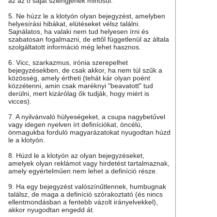
az az ő saját szlengjének minősül.
5. Ne húzz le a klotyón olyan bejegyzést, amelyben
helyesírási hibákat, elütéseket vélsz találni.
Sajnálatos, ha valaki nem tud helyesen írni és
szabatosan fogalmazni, de ettől függetlenül az általa
szolgáltatott információ még lehet hasznos.
6. Vicc, szarkazmus, irónia szerepelhet
bejegyzésekben, de csak akkor, ha nem túl szűk a
közösség, amely értheti (tehát kár olyan poént
közzétenni, amin csak maréknyi "beavatott" tud
derülni, mert kizárólag ők tudják, hogy miért is
vicces).
7. A nyilvánvaló hülyeségeket, a csupa nagybetűvel
vagy idegen nyelven írt definíciókat, öncélú,
önmagukba forduló magyarázatokat nyugodtan húzd
le a klotyón.
8. Húzd le a klotyón az olyan bejegyzéseket,
amelyek olyan reklámot vagy hirdetést tartalmaznak,
amely egyértelműen nem lehet a definíció része.
9. Ha egy bejegyzést valószínűtlennek, humbugnak
találsz, de maga a definíció szórakoztató (és nincs
ellentmondásban a fentebb vázolt irányelvekkel),
akkor nyugodtan engedd át.