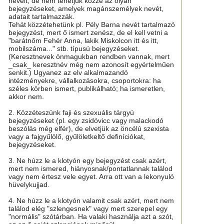
neveit, de nem tehetjük közzé az olyan
bejegyzéseket, amelyek magánszemélyek nevét,
adatait tartalmazzák.
Tehát közzétehetünk pl. Pély Barna nevét tartalmazó
bejegyzést, mert ő ismert zenész, de el kell vetni a
"barátnőm Fehér Anna, lakik Miskolcon itt és itt,
mobilszáma..." stb. típusú bejegyzéseket.
(Keresztnevek önmagukban rendben vannak, mert
_csak_ keresztnév még nem azonosít egyértelműen
senkit.) Ugyanez az elv alkalmazandó
intézményekre, vállalkozásokra, csoportokra: ha
széles körben ismert, publikálható; ha ismeretlen,
akkor nem.
2. Közzéteszünk faji és szexuális tárgyú
bejegyzéseket (pl. egy zsidóvicc vagy malackodó
beszólás még elfér), de elvetjük az öncélú szexista
vagy a fajgyűlölő, gyűlöletkeltő definíciókat,
bejegyzéseket.
3. Ne húzz le a klotyón egy bejegyzést csak azért,
mert nem ismered, hiányosnak/pontatlannak találod
vagy nem értesz vele egyet. Arra ott van a lekonyuló
hüvelykujjad.
4. Ne húzz le a klotyón valamit csak azért, mert nem
találod elég "szlengesnek" vagy mert szerepel egy
"normális" szótárban. Ha valaki használja azt a szót,