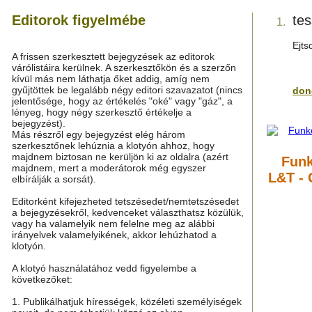
Editorok figyelmébe
tes
1.
Ejts
A frissen szerkesztett bejegyzések az editorok
várólistáira kerülnek. A szerkesztőkön és a szerzőn
kívül más nem láthatja őket addig, amíg nem
gyűjtöttek be legalább négy editori szavazatot (nincs
don
jelentősége, hogy az értékelés "oké" vagy "gáz", a
lényeg, hogy négy szerkesztő értékelje a
bejegyzést).
Más részről egy bejegyzést elég három
szerkesztőnek lehúznia a klotyón ahhoz, hogy
majdnem biztosan ne kerüljön ki az oldalra (azért
Funk
majdnem, mert a moderátorok még egyszer
L&T - 
elbírálják a sorsát).
Editorként kifejezheted tetszésedet/nemtetszésedet
a bejegyzésekről, kedvenceket választhatsz közülük,
vagy ha valamelyik nem felelne meg az alábbi
irányelvek valamelyikének, akkor lehúzhatod a
klotyón.
A klotyó használatához vedd figyelembe a
következőket:
1. Publikálhatjuk hírességek, közéleti személyiségek