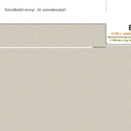
Körülbelül ennyi. Jó szórakozást!
GYIK
média
|
Ajánlott böngész
© Minden jog f