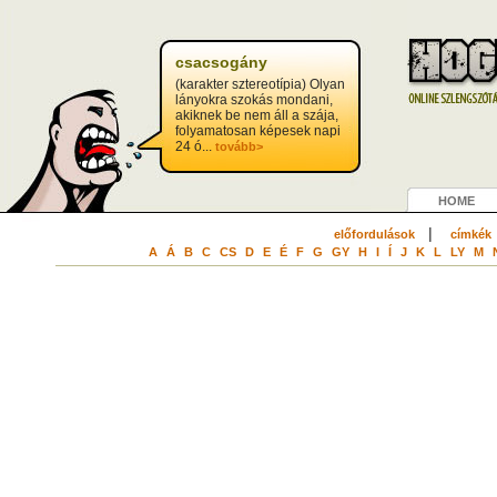
csacsogány
(karakter sztereotípia) Olyan
lányokra szokás mondani,
akiknek be nem áll a szája,
folyamatosan képesek napi
24 ó...
tovább>
HOME
|
előfordulások
címkék
A
Á
B
C
CS
D
E
É
F
G
GY
H
I
Í
J
K
L
LY
M